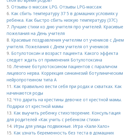
себя во время родов?
5.
Отзывы о массаж LPG. Отзывы LPG-массаж
6.
Как сбить температуру 37 5 в домашних условиях у
ребенка. Как быстро сбить низкую температуру (37С)
7.
Лучшие стихи ко дню учителя про учителей. Красивые
пожелания на День учителя
8.
Красивые поздравления учителям от учеников с Днем
учителя. Пожелания с Днем учителя от учеников
9.
Ботулотоксин и возраст пациента. Какого эффекта
следует ждать от применения Ботулотоксина
10.
Лечение ботулотоксином пациентов с параличом
лицевого нерва. Коррекция синкинезий ботулиническим
нейропротеином типа А
11.
Как правильно вести себя при родах и схватках. Как
начинаются роды
12.
Что дарить на крестины девочке от крестной мамы.
Подарки от крестной мамы
13.
Как выучить ребенку стихотворение. Консультация
для родителей «Как учить с ребенком стихи»
14.
Игры для улицы подвижные. Игра «Хали-Хало»
15.
Как узнать беременность без теста в домашних