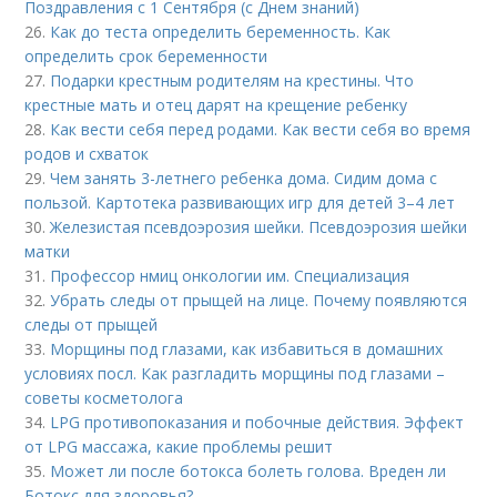
Поздравления с 1 Сентября (с Днем знаний)
26.
Как до теста определить беременность. Как
определить срок беременности
27.
Подарки крестным родителям на крестины. Что
крестные мать и отец дарят на крещение ребенку
28.
Как вести себя перед родами. Как вести себя во время
родов и схваток
29.
Чем занять 3-летнего ребенка дома. Сидим дома с
пользой. Картотека развивающих игр для детей 3–4 лет
30.
Железистая псевдоэрозия шейки. Псевдоэрозия шейки
матки
31.
Профессор нмиц онкологии им. Специализация
32.
Убрать следы от прыщей на лице. Почему появляются
следы от прыщей
33.
Морщины под глазами, как избавиться в домашних
условиях посл. Как разгладить морщины под глазами –
советы косметолога
34.
LPG противопоказания и побочные действия. Эффект
от LPG массажа, какие проблемы решит
35.
Может ли после ботокса болеть голова. Вреден ли
Ботокс для здоровья?