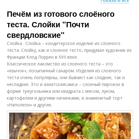
Показать все
Печём из готового слоёного
Пирог из слоеного
Тест с курицей
теста
теста. Слойки "Почти
свердловские"
Слойка . Слойка – кондитерское изделие из слоеного
Торт на слоёном
теста. Слойку, как и слоеное тесто, придумал художник из
тесте
Франции Клод Лоррен в XVII веке.
Классическое лакомство из слоеного теста – это
«язычок», посыпанный сахаром. Изделия из слоеного
теста очень популярны, они бывают как сладкие, так и
несладкие. Это и азиатскаясамса – слоеный пирожок в
форме треугольника или квадрата с мясом, луком,
картофелем и другими начинками, и знаменитый торт
«Наполеон» и другие.