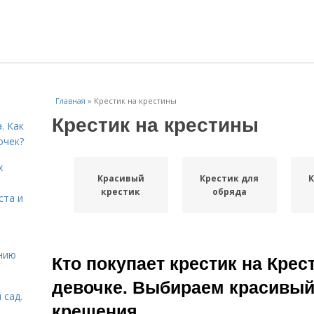
Главная
»
Крестик на крестины
Крестик на крестины
. Как
очек?
х
Красивый
Крестик для
К
крестик
обряда
ста и
нию
Кто покупает крестик на Кре
девочке. Выбираем красивый
 сад.
крещения