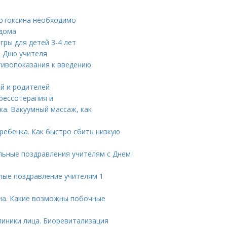
лотоксина необходимо
 дома
гры для детей 3-4 лет
о Дню учителя
тивопоказания к введению
ей и родителей
прессотерапия и
а. Вакуумный массаж, как
 ребенка. Как быстро сбить низкую
льные поздравления учителям с Днем
лые поздравление учителям 1
на. Какие возможны побочные
линики лица. Биоревитализация