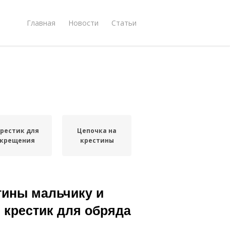
Главная
Новости
Статьи
рестик для
Цепочка на
крещения
крестины
стины мальчику и
 крестик для обряда