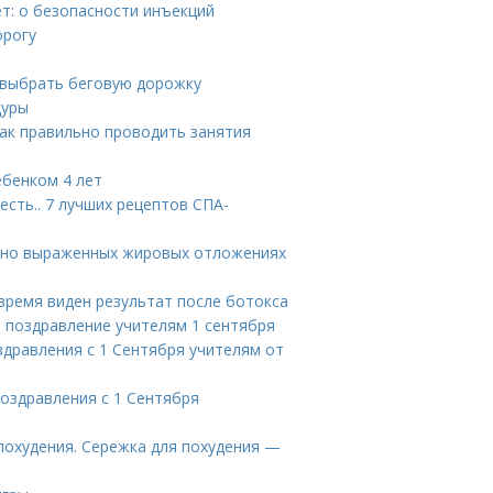
т: о безопасности инъекций
орогу
 выбрать беговую дорожку
дуры
Как правильно проводить занятия
ебенком 4 лет
сть.. 7 лучших рецептов СПА-
льно выраженных жировых отложениях
 время виден результат после ботокса
е поздравление учителям 1 сентября
здравления с 1 Сентября учителям от
поздравления с 1 Сентября
 похудения. Сережка для похудения —