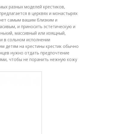
мых разных моделей крестиков,
предлагается в церквях и монастырях
анет самым вашим близким и
асивым, и приносить эстетическую и
енький, массивный или изящный,
ли в сольном исполнении
им детям на крестины крестик обычно
енцев нужно отдать предпочтение
ями, чтобы не поранить нежную кожу