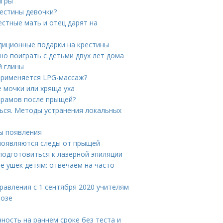
игры
рестины девочки?
естные мать и отец дарят на
диционные подарки на крестины
жно поиграть с детьми двух лет дома
й глины
 применяется LPG-массаж?
 мочки или хряща уха
шрамов после прыщей?
ься. Методы устранения локальных
ы появления
 появляются следы от прыщей
подготовиться к лазерной эпиляции
е ушек детям: отвечаем на часто
дравления с 1 сентября 2020 учителям
розе
ность на раннем сроке без теста и