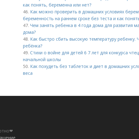
как понять, беременна или нет?
46.
Как можно проверить в домашних условиях берем
беременность на раннем сроке без теста и как понят
47.
Чем занять ребенка в 4 года дома для развития ма
дома?
48.
Как быстро сбить высокую температуру ребенку. 
ребёнка?
49.
Стихи о войне для детей 6 7 лет для конкурса чте
начальной школы
50.
Как похудеть без таблеток и диет в домашних ус
веса
ортно❤
лашение