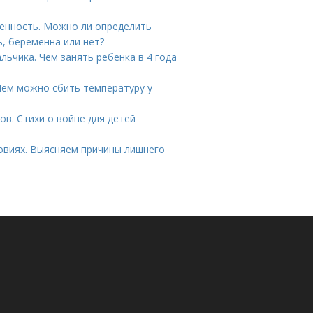
енность. Можно ли определить
ь, беременна или нет?
льчика. Чем занять ребёнка в 4 года
Чем можно сбить температуру у
цов. Стихи о войне для детей
ловиях. Выясняем причины лишнего