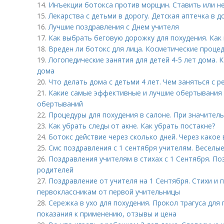
14.
Инъекции ботокса против морщин. Ставить или не
15.
Лекарства с детьми в дорогу. Детская аптечка в д
16.
Лучшие поздравления с Днем учителя
17.
Как выбрать беговую дорожку для похудения. Как
18.
Вреден ли ботокс для лица. Косметические проце
19.
Логопедические занятия для детей 4-5 лет дома. 
дома
20.
Что делать дома с детьми 4 лет. Чем заняться с р
21.
Какие самые эффективные и лучшие обертывания е
обертываний
22.
Процедуры для похудения в салоне. При значите
23.
Как убрать следы от акне. Как убрать постакне?
24.
Ботокс действие через сколько дней. Через какое
25.
Смс поздравления с 1 сентября учителям. Веселы
26.
Поздравления учителям в стихах с 1 Сентября. По
родителей
27.
Поздравление от учителя на 1 Сентября. Стихи и 
первоклассникам от первой учительницы
28.
Сережка в ухо для похудения. Прокол трагуса для
показания к применению, отзывы и цена