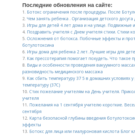
Последние обновления на сайте:
1.
Ботокс ограничения после процедуры. После Боту
2.
Чем занять ребенка . Организация детского досуга
3.
Игры для детей 4 лет дома и на улице. Подвижные и
4.
Поздравить учителя с Днем учителя стихи. Стихи к
5.
Осложнения от ботокса. Побочные эффекты и про
ботулотоксина
6.
Игры дома для ребенка 2 лет. Лучшие игры для дет
7.
Как прессотерапия помогает похудеть. Что такое 
8.
Виды и особенности проведения вакуумного массаж
разновидность медицинского массажа
9.
Как сбить температуру 37 5 в домашних условиях у
температуру (37С)
10.
Стих пожелание учителям на День учителя. Прико
учителя
11.
Пожелания на 1 сентября учителю короткие. Весе
сентября
12.
Карта безопасной глубины введения ботулотокси
эффекты
13.
Ботокс для лица или гиалуроновая кислота Блог к