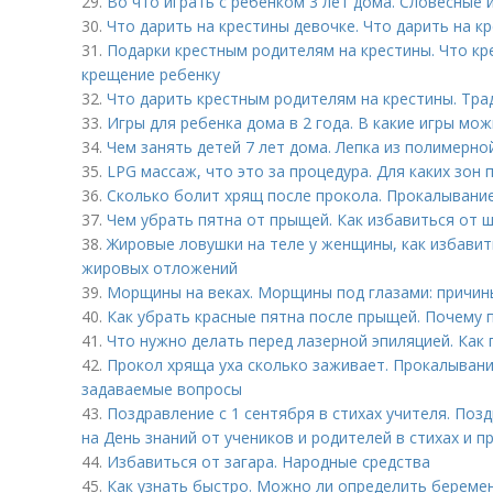
29.
Во что играть с ребенком 3 лет дома. Словесные 
30.
Что дарить на крестины девочке. Что дарить на к
31.
Подарки крестным родителям на крестины. Что кр
крещение ребенку
32.
Что дарить крестным родителям на крестины. Тра
33.
Игры для ребенка дома в 2 года. В какие игры мо
34.
Чем занять детей 7 лет дома. Лепка из полимерно
35.
LPG массаж, что это за процедура. Для каких зон
36.
Сколько болит хрящ после прокола. Прокалывание
37.
Чем убрать пятна от прыщей. Как избавиться от 
38.
Жировые ловушки на теле у женщины, как избавит
жировых отложений
39.
Морщины на веках. Морщины под глазами: причин
40.
Как убрать красные пятна после прыщей. Почему
41.
Что нужно делать перед лазерной эпиляцией. Как 
42.
Прокол хряща уха сколько заживает. Прокалывани
задаваемые вопросы
43.
Поздравление с 1 сентября в стихах учителя. Поз
на День знаний от учеников и родителей в стихах и п
44.
Избавиться от загара. Народные средства
45.
Как узнать быстро. Можно ли определить беремен