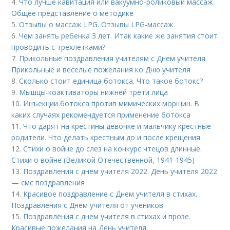
4.
Что лучше кавитация или вакуумно-роликовый массаж.
Общее представление о методике
5.
Отзывы о массаж LPG. Отзывы LPG-массаж
6.
Чем занять ребенка 3 лет. Итак какие же занятия стоит
проводить с трехлетками?
7.
Прикольные поздравления учителям с Днем учителя.
Прикольные и веселые пожелания ко Дню учителя
8.
Сколько стоит единица ботокса. Что такое ботокс?
9.
Мышцы-коактиваторы нижней трети лица
10.
Инъекции ботокса против мимических морщин. В
каких случаях рекомендуется применение ботокса
11.
Что дарят на крестины девочке и мальчику крестные
родители. Что делать крестным до и после крещения
12.
Стихи о войне до слез на конкурс чтецов длинные.
Стихи о войне (Великой Отечественной, 1941-1945)
13.
Поздравления с днем учителя 2022. День учителя 2022
— смс поздравления
14.
Красивое поздравление с Днем учителя в стихах.
Поздравления с Днем учителя от учеников
15.
Поздравления с днем учителя в стихах и прозе.
Красивые пожелания на День учителя