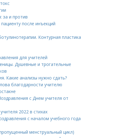
отокс
гии
: за и против
 пациенту после инъекций
отулинотерапии. Контурная пластика
дравления для учителей
ченицы. Душевные и трогательные
ков
ия. Какие анализы нужно сдать?
Слова благодарности учителю
остакне
 Поздравления с Днем учителя от
 учителя 2022 в стихах
Поздравления с началом учебного года
(пропущенный менструальный цикл)