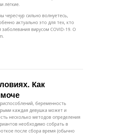
и лёгкие.
вы чересчур сильно волнуетесь,
бенно актуально это для тех, кто
и заболевания вирусом COVID-19. О
m.
ловиях. Как
 моче
приспособлений, беременность
орыми каждая девушка может и
 есть несколько методов определения
ариантов необходимо собрать в
роткое после сбора время (обычно