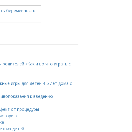
я родителей «Как и во что играть с
жные игры для детей 4-5 лет дома с
тивопоказания к введению
ффект от процедуры
 историю
же
етних детей