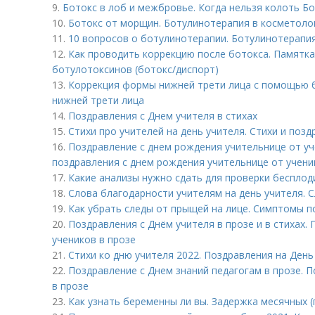
9.
Ботокс в лоб и межбровье. Когда нельзя колоть Б
10.
Ботокс от морщин. Ботулинотерапия в косметоло
11.
10 вопросов о ботулинотерапии. Ботулинотерапия
12.
Как проводить коррекцию после ботокса. Памятка
ботулотоксинов (ботокс/диспорт)
13.
Коррекция формы нижней трети лица с помощью б
нижней трети лица
14.
Поздравления с Днем учителя в стихах
15.
Стихи про учителей на день учителя. Стихи и поз
16.
Поздравление с днем рождения учительнице от у
поздравления с днем рождения учительнице от учени
17.
Какие анализы нужно сдать для проверки бесплод
18.
Слова благодарности учителям на день учителя. 
19.
Как убрать следы от прыщей на лице. Симптомы п
20.
Поздравления с Днём учителя в прозе и в стихах.
учеников в прозе
21.
Стихи ко дню учителя 2022. Поздравления на День
22.
Поздравление с Днем знаний педагогам в прозе. 
в прозе
23.
Как узнать беременны ли вы. Задержка месячных 