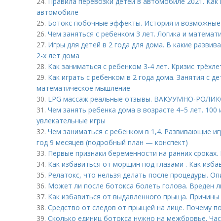
24.
Правила перевозки детей в автомобиле 2021. Как
автомобиле
25.
Ботокс побочные эффекты. История и возможные
26.
Чем заняться с ребенком 3 лет. Логика и математи
27.
Игры для детей в 2 года для дома. В какие разви
2-х лет дома
28.
Как заниматься с ребенком 3-4 лет. Кризис трёхл
29.
Как играть с ребенком в 2 года дома. Занятия с д
математическое мышление
30.
LPG массаж реальные отзывы. ВАКУУМНО-РОЛИ
31.
Чем занять ребенка дома в возрасте 4–5 лет. 100 
увлекательные игры
32.
Чем заниматься с ребенком в 1,4. Развивающие иг
год 9 месяцев (подробный план — конспект)
33.
Первые признаки беременности на ранних сроках.
34.
Как избавиться от морщин под глазами . Как изба
35.
Релатокс, что нельзя делать после процедуры. О
36.
Может ли после ботокса болеть голова. Вреден л
37.
Как избавиться от выдавленного прыща. Причины
38.
Средство от следов от прыщей на лице. Почему 
39.
Сколько единиц ботокса нужно на межбровье. Ча