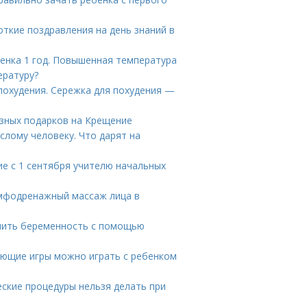
откие поздравления на день знаний в
бенка 1 год. Повышенная температура
ературу?
 похудения. Сережка для похудения —
езных подарков на Крещение
слому человеку. Что дарят на
ие с 1 сентября учителю начальных
мфодренажный массаж лица в
елить беременность с помощью
вающие игры можно играть с ребенком
ские процедуры нельзя делать при