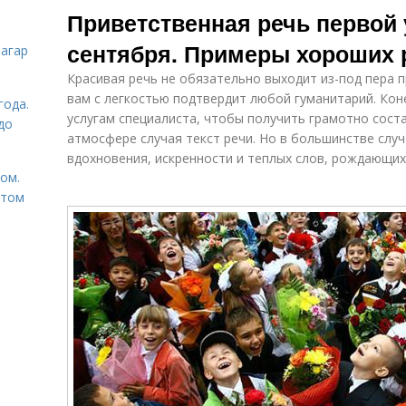
Приветственная речь первой 
сентября. Примеры хороших 
загар
Красивая речь не обязательно выходит из-под пера 
вам с легкостью подтвердит любой гуманитарий. Кон
года.
услугам специалиста, чтобы получить грамотно сос
до
атмосфере случая текст речи. Но в большинстве слу
вдохновения, искренности и теплых слов, рождающихс
том.
етом