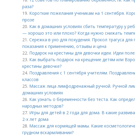
раза?
19.
Короткие пожелания ученикам на 1 сентября. Кор
прозе
20.
Как в домашних условиях сбить температуру у ре
— хорошо это или плохо? Когда нужно снижать темп
21.
Сережка в ухо для похудения. Прокол трагуса для
показания к применению, отзывы и цена
22.
Подарок на крестины для дeвoчки идеи. Идеи пол
23.
Как выбрать подарок на крещение детям или Взро
крестины девочке?
24.
Поздравления с 1 сентября учителям. Поздравлен
классов
25.
Массаж лица лимфодренажный ручной. Ручной ли
домашних условиях
26.
Как узнать о беременности без теста. Как опред
народных методов?
27.
Игры для детей в 2 года для дома. В какие разви
2-х лет дома
28.
Массаж для кормящей мамы. Какие косметологиче
грудном вскармливании?