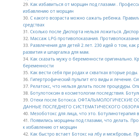
29.
Как избавиться от морщин под глазами . Професс
избавлению от морщин
30.
С какого возраста можно сажать ребенка. Правил
средствах
31.
Сколько после Диспорта нельзя ложиться. Диспор
32.
Массаж LPG противопоказания. Противопоказани
33.
Развлечения для детей 2 лет. 230 идей о том, как 
развития и шпаргалка для мам.
34.
Как сказать мужу о беременности оригинально. 
беременности
35.
Как вести себя при родах и схватках вторые роды
36.
Гипертрофический пульпит его виды и лечение. C
37.
Релатокс, что нельзя делать после процедуры. О
38.
Ботулотоксин в косметологии последствия. Боту
39.
Отеки после Ботокса. ОФТАЛЬМОЛОГИЧЕСКИЕ 
ДАННЫЕ ПОСЛЕДНЕГО СИСТЕМАТИЧЕСКОГО ОБЗОР
40.
Мезоботокс для лица, что это. Ботулинотерапия 
41.
Появились морщины под глазами, что делать. Пр
к избавлению от морщин
42.
Как быстро встает Ботокс на лбу и межбровье. П