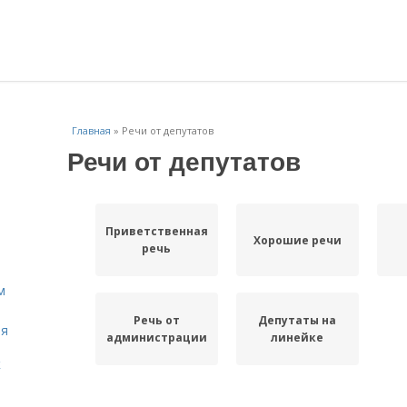
Главная
»
Речи от депутатов
Речи от депутатов
Приветственная
Хорошие речи
речь
м
Речь от
Депутаты на
ля
администрации
линейке
к