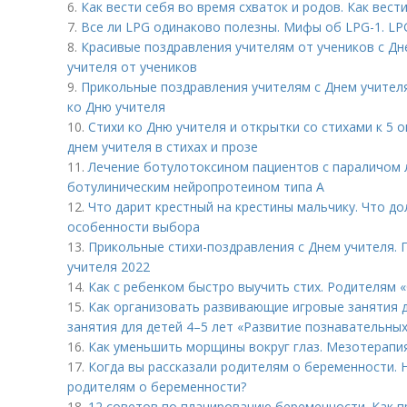
6.
Как вести себя во время схваток и родов. Как вест
7.
Все ли LPG одинаково полезны. Мифы об LPG-1. LP
8.
Красивые поздравления учителям от учеников с Дн
учителя от учеников
9.
Прикольные поздравления учителям с Днем учител
ко Дню учителя
10.
Стихи ко Дню учителя и открытки со стихами к 5 
днем учителя в стихах и прозе
11.
Лечение ботулотоксином пациентов с параличом л
ботулиническим нейропротеином типа А
12.
Что дарит крестный на крестины мальчику. Что до
особенности выбора
13.
Прикольные стихи-поздравления с Днем учителя. 
учителя 2022
14.
Как с ребенком быстро выучить стих. Родителям «
15.
Как организовать развивающие игровые занятия д
занятия для детей 4–5 лет «Развитие познавательны
16.
Как уменьшить морщины вокруг глаз. Мезотерапи
17.
Когда вы рассказали родителям о беременности. Н
родителям о беременности?
18.
12 советов по планированию беременности. Как п