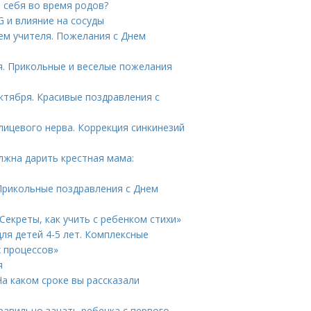
и себя во время родов?
G и влияние на сосуды
ем учителя. Пожелания с Днем
я. Прикольные и веселые пожелания
октября. Красивые поздравления с
ицевого нерва. Коррекция синкинезий
лжна дарить крестная мама:
Прикольные поздравления с Днем
Секреты, как учить с ребенком стихи»
ля детей 4-5 лет. Комплексные
х процессов»
я
а каком сроке вы рассказали
равильно зачать ребенка с первого