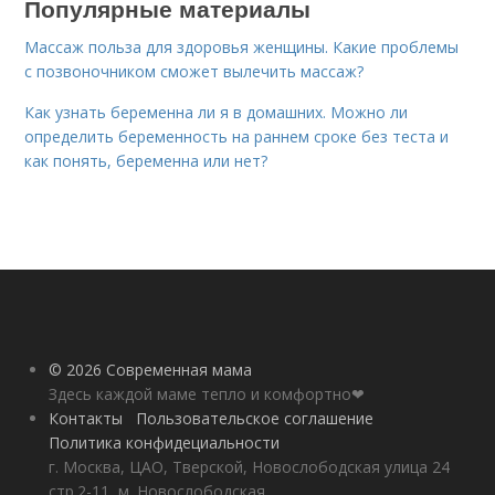
Популярные материалы
Массаж польза для здоровья женщины. Какие проблемы
с позвоночником сможет вылечить массаж?
Как узнать беременна ли я в домашних. Можно ли
определить беременность на раннем сроке без теста и
как понять, беременна или нет?
© 2026 Современная мама
Здесь каждой маме тепло и комфортно❤
Контакты
Пользовательское соглашение
Политика конфидециальности
г. Москва, ЦАО, Тверской, Новослободская улица 24
стр.2-11, м. Новослободская