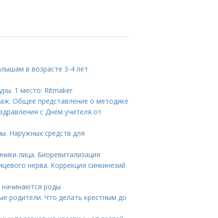
алышам в возрасте 3-4 лет
ры. 1 место: Ritmaker
саж. Общее представление о методике
здравления с Днем учителя от
ы. Наружных средств для
иники лица. Биоревитализация
цевого нерва. Коррекция синкинезий
ак начинаются роды
ые родители. Что делать крестным до