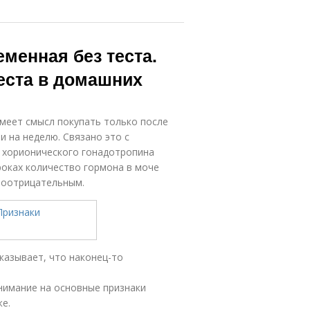
еменная без теста.
еста в домашних
меет смысл покупать только после
и на неделю. Связано это с
 хорионического гонадотропина
сроках количество гормона в моче
ноотрицательным.
казывает, что наконец-то
внимание на основные признаки
е.