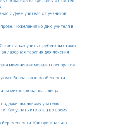
зных подарков на крестины от гостей
я
ения с Днем учителя от учеников
 прозе. Пожелания ко Дню учителя в
Секреты, как учить с ребенком стихи»
ная лазерная терапия для лечения
екция мимических морщин препаратом
т дома. Возрастные особенности
льная микрофлора влагалища
е подарки школьному учителю
ти. Как узнать кто отец во время
о беременности. Как оригинально