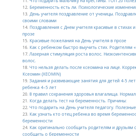
11.
Что подарить мальчику на крестины. ТОП 20 поле
12.
Беременность есть ли. Психологические изменени
13.
День учителя поздравление от ученицы. Поздравл
своими словами
14.
Поздравления с Днем учителя красивые в стихах и
прозе
15.
Красивые пожелания на День учителя в прозе
16.
Как с ребенком быстро выучить стих. Родителям «
17.
Лазерная стимуляция роста волос. Низкоинтенсив
волос.
18.
Что нельзя делать после ксеомина на лице. Корр
Ксеомин (XEOMIN)
19.
Задания и развивающие занятия для детей 4-5 ле
ребенка 4–5 лет
20.
8 правил сохранения здоровья влагалища. Норма
21.
Когда делать тест на беременность. Причины:
22.
Что подарить на День учителя педагогу. Полезны
23.
Как узнать кто отец ребенка во время беременнос
беременности
24.
Как оригинально сообщить родителям и друзьям 
сообщить о беременности