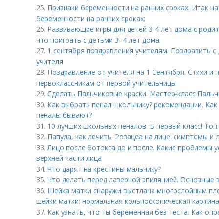
25.
Признаки беременности на ранних сроках. Итак на
беременности на ранних сроках:
26.
Развивающие игры для детей 3-4 лет дома с роди
что поиграть с детьми 3–4 лет дома.
27.
1 сентября поздравления учителям. Поздравить с
учителя
28.
Поздравление от учителя на 1 Сентября. Стихи и 
первоклассникам от первой учительницы
29.
Сделать Пальчиковые краски. Мастер-класс Пальч
30.
Как выбрать пенал школьнику? рекомендации. Как
пеналы бывают?
31.
10 лучших школьных пеналов. В первый класс! Топ
32.
Папула, как лечить. Розацеа на лице: симптомы и 
33.
Лицо после ботокса до и после. Какие проблемы 
верхней части лица
34.
Что дарят на крестины мальчику?
35.
Что делать перед лазерной эпиляцией. Основные 
36.
Шейка матки снаружи выстлана многослойным пло
шейки матки: нормальная кольпоскопическая картина
37.
Как узнать, что ты беременная без теста. Как оп