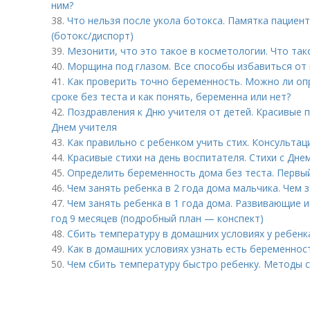
ним?
38.
Что нельзя после укола ботокса. Памятка пациен
(ботокс/диспорт)
39.
Мезонити, что это такое в косметологии. Что та
40.
Морщина под глазом. Все способы избавиться от 
41.
Как проверить точно беременность. Можно ли оп
сроке без теста и как понять, беременна или нет?
42.
Поздравления к Дню учителя от детей. Красивые 
Днем учителя
43.
Как правильно с ребенком учить стих. Консультаци
44.
Красивые стихи на день воспитателя. Стихи с Дн
45.
Определить беременность дома без теста. Первы
46.
Чем занять ребенка в 2 года дома мальчика. Чем з
47.
Чем занять ребенка в 1 года дома. Развивающие и
год 9 месяцев (подробный план — конспект)
48.
Сбить температуру в домашних условиях у ребен
49.
Как в домашних условиях узнать есть беременност
50.
Чем сбить температуру быстро ребенку. Методы 