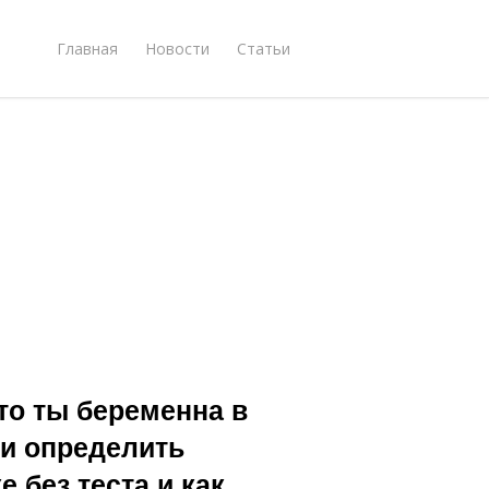
Главная
Новости
Статьи
что ты беременна в
и определить
 без теста и как