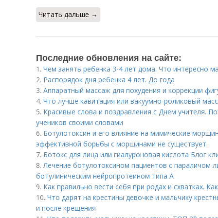
Читать дальше →
Последние обновления на сайте:
1.
Чем занять ребенка 3-4 лет дома. Что интересно м
2.
Распорядок дня ребенка 4 лет. До года
3.
Аппаратный массаж для похудения и коррекции фигу
4.
Что лучше кавитация или вакуумно-роликовый мас
5.
Красивые слова и поздравления с Днем учителя. По
учеников своими словами
6.
Ботулотоксин и его влияние на мимические морщин
эффективной борьбы с морщинами не существует.
7.
Ботокс для лица или гиалуроновая кислота Блог кл
8.
Лечение ботулотоксином пациентов с параличом ли
ботулиническим нейропротеином типа А
9.
Как правильно вести себя при родах и схватках. К
10.
Что дарят на крестины девочке и мальчику крестн
и после крещения