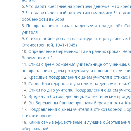
6.
Что дарят крестные на крестины девочке. Что крес
7.
Что дарит крестный на крестины мальчику. Что дол
особенности выбора
8.
Поздравления в стихах на день учителя до слёз. С
учителя
9.
Стихи о войне до слез на конкурс чтецов длинные. 
Отечественной, 1941-1945)
10.
Определение беременности на ранних сроках. Чере
беременность?
11.
Стихи с днем рождения учительнице от ученицы. 
поздравления с днем рождения учительнице от учени
12.
Красивые поздравления с Днем учителя в стихах.
13.
Слова благодарности учителям на день учителя. 
14.
Стихи ко дню учителя. Поздравления с Днем учите
15.
Вреден ли ботокс для лица. Косметические проце
16.
Вы беременны Ранние признаки беременности. Ка
17.
Поздравления с Днем учителя в стихотворной фор
стихах и прозе
18.
Какие самые эффективные и лучшие обертывания е
обертываний