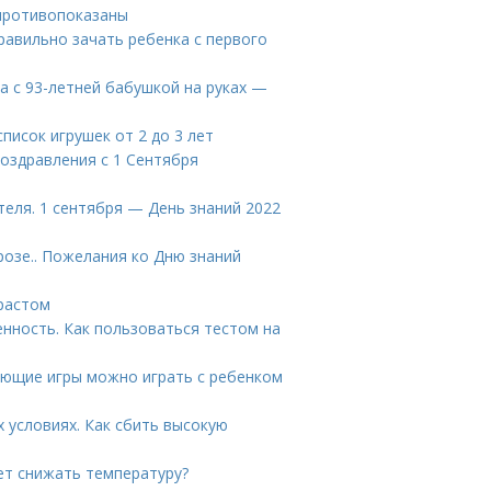
противопоказаны
равильно зачать ребенка с первого
а с 93-летней бабушкой на руках —
список игрушек от 2 до 3 лет
поздравления с 1 Сентября
теля. 1 сентября — День знаний 2022
розе.. Пожелания ко Дню знаний
зрастом
енность. Как пользоваться тестом на
вающие игры можно играть с ребенком
 условиях. Как сбить высокую
ует снижать температуру?