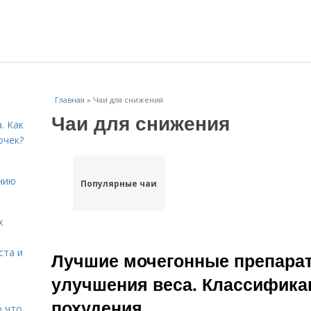
Главная
»
Чаи для снижения
Чаи для снижения
. Как
очек?
нию
Популярные чаи
х
ста и
Лучшие мочегонные препарат
улучшения веса. Классифика
похудения
о что