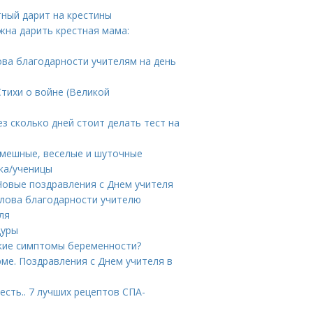
тный дарит на крестины
жна дарить крестная мама:
лова благодарности учителям на день
Стихи о войне (Великой
з сколько дней стоит делать тест на
Смешные, веселые и шуточные
ка/ученицы
 Новые поздравления с Днем учителя
Слова благодарности учителю
ля
дуры
кие симптомы беременности?
ме. Поздравления с Днем учителя в
сть.. 7 лучших рецептов СПА-