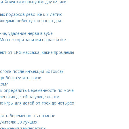
. Ходунки и прыгунки: друзья или
ных подарков девочке к 8-летию
бходимо ребенку с первого дня
ние, удаление нерва в зубе
 Монтессори занятия на развитие
ект от LPG массажа, какие проблемы
коголь после инъекций Ботокса?
 ребёнка учить стихи
ком?
ак определить беременность по моче
аленьких детей на улице летом
е игры для детей от трёх до четырёх
елить беременность по моче
учителя: 30 лучших
 снижения температуры