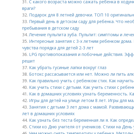
31.
С какого возраста можно сажать ребенка в ходунки
враги?
32.
Подарок для 8 летней девочки. ТОП 10 оригиналь
33.
Первый день в детском саду для ребенка. Что нео
пребывания в детском саду
34.
Лечение пульпита зуба. Пульпит: симптомы и лече
35.
Интересные занятия с 3-х летним ребенком дома.
чувства порядка для детей 2-3 лет
36.
LPG противопоказания и побочные действия. Эфф
решит
37.
Как убрать гусиные лапки вокруг глаз
38.
Ботокс рассасывается или нет. Можно ли пить ал
39.
Как правильно учить с ребенком стих. Как научить
40.
Как учить стихи с детьми. Как учить стихи с ребен
41.
Как в домашних условиях узнать беременность. К
42.
Игры для детей на улице летом 8 лет. Игры для м
43.
Занятия с детьми 3 лет дома с мамой. Развивающи
лет в домашних условиях
44.
Как узнать без теста беременная ли я. Как опред
45.
Стихи ко Дню учителя от учеников. Стихи на День 
46.
Чем можно снять температуру у ребенка. Методы