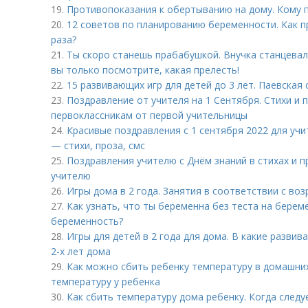
19.
Противопоказания к обертыванию на дому. Кому 
20.
12 советов по планированию беременности. Как п
раза?
21.
Ты скоро станешь прабабушкой. Внучка станцевал
вы только посмотрите, какая прелесть!
22.
15 развивающих игр для детей до 3 лет. Паевская 
23.
Поздравление от учителя на 1 Сентября. Стихи и 
первоклассникам от первой учительницы
24.
Красивые поздравления с 1 сентября 2022 для учи
— стихи, проза, смс
25.
Поздравления учителю с Днём знаний в стихах и п
учителю
26.
Игры дома в 2 года. Занятия в соответствии с во
27.
Как узнать, что ты беременна без теста на берем
беременность?
28.
Игры для детей в 2 года для дома. В какие разви
2-х лет дома
29.
Как можно сбить ребенку температуру в домашних
температуру у ребенка
30.
Как сбить температуру дома ребенку. Когда след