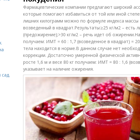
Фармацевтические компании предлагают широкий асс
которые помогают избавиться от той или иной степ
лишних килограмм можно по формуле индекса массы тел
возведенный в квадрат.Результаты:≥25 кг/м2 – есть
(предожирение);>30 кг/м2 – речь идет об ожирении.Нап
получаем: ИМТ = 60 : 1,7 (возведенное в квадрат) = 20
.
тела находится в норме.В данном случае нет необхо
на
коррекции. Достаточно умеренной физической активн
росте 1,6 м и весе 80 кг получаем: ИМТ = 80 : 1,6 (воз
указывает на наличие ожирения.
 сад.