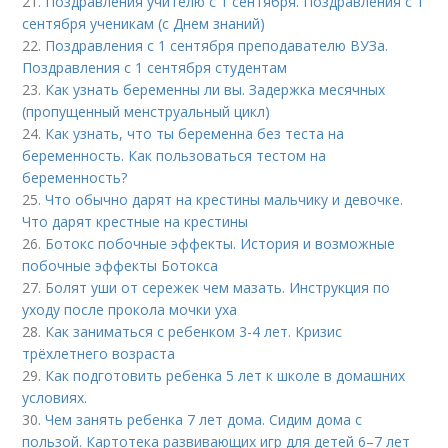
21.
Поздравления учителю с 1 сентября. Поздравления с 1
сентября ученикам (с Днем знаний)
22.
Поздравления с 1 сентября преподавателю ВУЗа.
Поздравления с 1 сентября студентам
23.
Как узнать беременны ли вы. Задержка месячных
(пропущенный менструальный цикл)
24.
Как узнать, что ты беременна без теста на
беременность. Как пользоваться тестом на
беременность?
25.
Что обычно дарят на крестины мальчику и девочке.
Что дарят крестные на крестины
26.
Ботокс побочные эффекты. История и возможные
побочные эффекты Ботокса
27.
Болят уши от сережек чем мазать. Инструкция по
уходу после прокола мочки уха
28.
Как заниматься с ребенком 3-4 лет. Кризис
трёхлетнего возраста
29.
Как подготовить ребенка 5 лет к школе в домашних
условиях.
30.
Чем занять ребенка 7 лет дома. Сидим дома с
пользой. Картотека развивающих игр для детей 6–7 лет