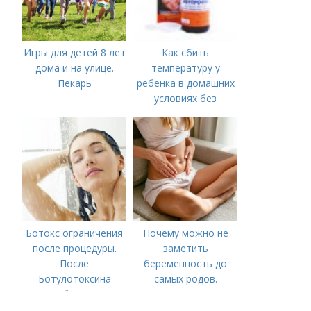
Игры для детей 8 лет
Как сбить
дома и на улице.
температуру у
Пекарь
ребенка в домашних
условиях без
лекарств в год. В чем
причины высокой
температуры у
ребенка?
Ботокс ограничения
Почему можно не
после процедуры.
заметить
После
беременность до
Ботулотоксина
самых родов.
необходимо
Скрытая
беременность: что