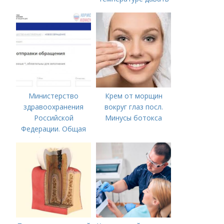
жаропонижающее
ребенку?
Министерство
Крем от морщин
здравоохранения
вокруг глаз посл.
Российской
Минусы ботокса
Федерации. Общая
информация о
Министерстве
здравоохранения
Российской
Федерации