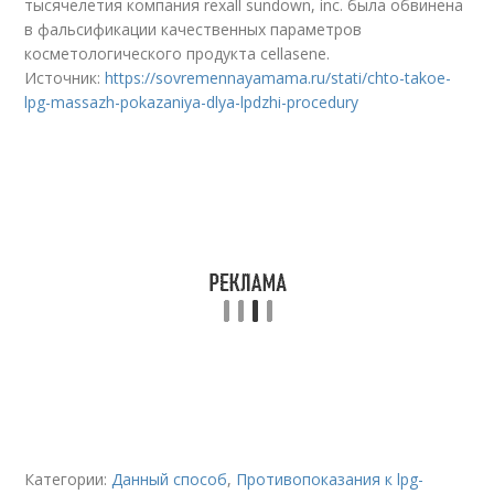
тысячелетия компания rexall sundown, inc. была обвинена
в фальсификации качественных параметров
косметологического продукта cellasene.
Источник:
https://sovremennayamama.ru/stati/chto-takoe-
lpg-massazh-pokazaniya-dlya-lpdzhi-procedury
Категории:
Данный способ
,
Противопоказания к lpg-