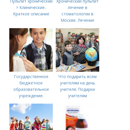
Пульпит хронический
Хронический пульпит
> Клинические..
лечение в
Краткое описание
стоматологии в
Москве. Лечение
пульпита в Москве и
Московской области
Государственное
Что подарить всем
бюджетное
учителям на день
образовательное
учителя. Подарки
учреждение.
учителям
Сокращенные
предметникам на
названия школ,
день учителя
садиков и домов
творчества