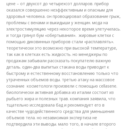
цене – от двухсот до четырехсот долларов. прибор
оказался совершенно неэффективным и опасным для
здоровья человека. он провоцировал образование грыж,
проблемы с венами и выкидыши у женщин. мода на
электростимуляцию через некоторое время улетучилась.
и тогда грянул бум «обертывания». жировые клетки с
помощью диковинных приборов стали «расплавлять».
теоретически это возможно при высокой температуре,
так как в клетках есть жидкость. но менеджеры по
продажам забывали рассказать покупателю важную
деталь. один-два выпитых стакана воды приводит к
быстрому и естественному восстановлению только что
утраченных объемов воды. третью атаку на массовое
сознание косметологи произвели с помощью cellasene.
биологически активная добавка из италии состоит из
рыбьего жира и полезных трав. компания заявила, что
тщательно исследовала бад и рекомендует его в
качестве чудодейственного средства для уменьшения
объемов тела. но независимая экспертиза не
подтвердила эти выводы. мало того, в начале второго