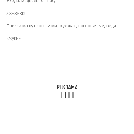
Уходи, медведь, от нас,
Ж-ж-ж-ж!
Пчелки машут крыльями, жужжат, прогоняя медведя.
«Жуки»