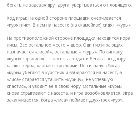
бегать не задевая друг друга, увертываться от ловящего.
Ход игры: На одной стороне площадки очерчивается
«курятник». В нем на насесте (на скамейках) сидят «куры».
На противоположной стороне площадки находится нора
лисы. Все остальное место – двор. Один из играющих
назначается «лисой», остальные – «куры». По сигналу
«куры» спрыгивают с насеста, ходят и бегают по двору,
клюют зерна, хлопают крыльями. По сигналу: «Лиса!» -
«куры» убегают в курятник и взбираются на насест, а
«лиса» старается утащить «курицу», не успевшую
спастись, и уводит ее в свою нору. Остальные «куры»
снова спрыгивают с насеста, и игра возобновляется. Игра
заканчивается, когда «лиса» поймает двух-трех «кур».