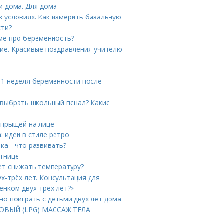
и дома. Для дома
 условиях. Как измерить базальную
сти?
аме про беременность?
ие. Красивые поздравления учителю
 1 неделя беременности после
 выбрать школьный пенал? Какие
 прыщей на лице
: идеи в стиле ретро
ка - что развивать?
стнице
ует снижать температуру?
х-трёх лет. Консультация для
ёнком двух-трёх лет?»
жно поиграть с детьми двух лет дома
КОВЫЙ (LPG) МАССАЖ ТЕЛА