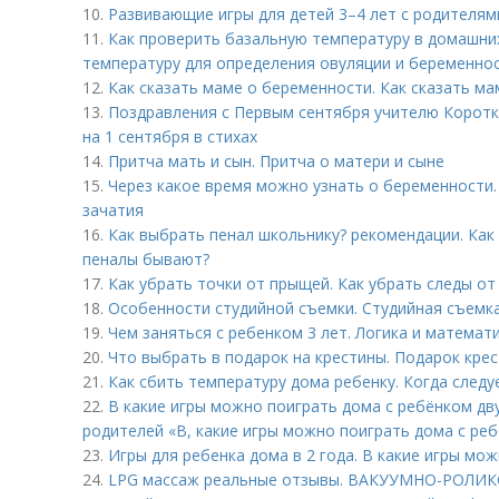
10.
Развивающие игры для детей 3–4 лет с родителям
11.
Как проверить базальную температуру в домашних
температуру для определения овуляции и беременно
12.
Как сказать маме о беременности. Как сказать м
13.
Поздравления с Первым сентября учителю Коротк
на 1 сентября в стихах
14.
Притча мать и сын. Притча о матери и сыне
15.
Через какое время можно узнать о беременности.
зачатия
16.
Как выбрать пенал школьнику? рекомендации. Как
пеналы бывают?
17.
Как убрать точки от прыщей. Как убрать следы от
18.
Особенности студийной съемки. Студийная съемка
19.
Чем заняться с ребенком 3 лет. Логика и математи
20.
Что выбрать в подарок на крестины. Подарок кре
21.
Как сбить температуру дома ребенку. Когда след
22.
В какие игры можно поиграть дома с ребёнком дву
родителей «В, какие игры можно поиграть дома с реб
23.
Игры для ребенка дома в 2 года. В какие игры мо
24.
LPG массаж реальные отзывы. ВАКУУМНО-РОЛИ