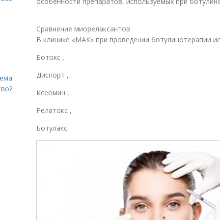
особенности препаратов, используемых при ботулин
Сравнение миорелаксантов
В клинике «МАК» при проведении ботулинотерапии ис
Ботокс ,
Диспорт ,
лема
тво?
Ксеомин ,
Релатокс ,
Ботулакс.