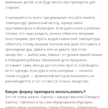
маленьких детей, я не буду писать про препараты для
старших.
У малышей есть всего три домашних способа снизить
температуру: физический метод, парацетамол
(ацетаминофен) и ибупрофен. Если руки и ноги у ребенка
теплые, его надо раздеть, можно обвесить мокрыми
полотенцами, протереть водой комнатной температуры,
обмотать голову мокрым платком или даже поставить в
прохладный душ. Давать или не давать при этом
лекарство — выбор ваш. Зависит от уровня вашей паники
и поведения ребенка. Маленькие дети прекрасно
остывают сами, иногда достаточно просто освободить
их от одежды. Если руки и ноги холодные — начался
спазм сосудов — физический метод использовать не
рекомендуется, и тут остаются только лекарства.
Какую форму препарата использовать?
Это не очень важно. Сиропы с парацетамолом (Панадол,
Калпол, Тайленол и пр.) или ибупрофеном (Нурофен,
Адвил) легче дозировать. Свечи (Панадол, Эффералган,