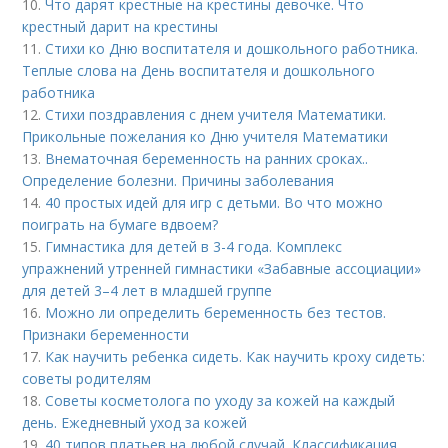
10.
Что дарят крестные на крестины девочке. Что
крестный дарит на крестины
11.
Стихи ко Дню воспитателя и дошкольного работника.
Теплые слова на День воспитателя и дошкольного
работника
12.
Стихи поздравления с днем учителя Математики.
Прикольные пожелания ко Дню учителя Математики
13.
Внематочная беременность на ранних сроках..
Определение болезни. Причины заболевания
14.
40 простых идей для игр с детьми. Во что можно
поиграть на бумаге вдвоем?
15.
Гимнастика для детей в 3-4 года. Комплекс
упражнений утренней гимнастики «Забавные ассоциации»
для детей 3–4 лет в младшей группе
16.
Можно ли определить беременность без тестов.
Признаки беременности
17.
Как научить ребенка сидеть. Как научить кроху сидеть:
советы родителям
18.
Советы косметолога по уходу за кожей на каждый
день. Ежедневный уход за кожей
19.
40 типов платьев на любой случай. Классификация