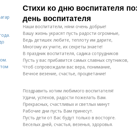
Стихи ко дню воспитателя по
день воспитателя
загар
Наши воспитатели, няни очень добрые!
Вашу жизнь украсят пусть радости огромные,
года.
Ведь детишек любите, теплоту им дарите,
до
Многому их учите, их секреты знаете!
В праздник воспитателя, садика сотрудников
том.
Пусть у вас прибавится самых славных спутников,
етом
Чтоб сопровождали вас вера, понимание,
Вечное везение, счастье, процветание!
Поздравить хотим любимого воспитателя!
Удачи, успехов, радости пожелать Вам.
Прекрасных, счастливых и светлых минут
Рабочие дни пусть Вам принесут.
Пусть дети от Вас будут только в восторге.
Веселых дней, счастья, везенья, здоровья.