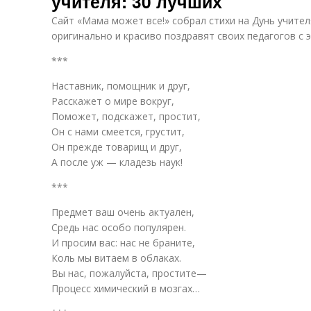
учителя: 30 лучших
Сайт «Мама может все!» собрал стихи на Дунь учите
оригинально и красиво поздравят своих педагогов с
***
Наставник, помощник и друг,
Расскажет о мире вокруг,
Поможет, подскажет, простит,
Он с нами смеется, грустит,
Он прежде товарищ и друг,
А после уж — кладезь наук!
***
Предмет ваш очень актуален,
Средь нас особо популярен.
И просим вас: нас не браните,
Коль мы витаем в облаках.
Вы нас, пожалуйста, простите—
Процесс химический в мозгах…