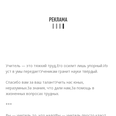
Учитель — это тяжкий труд,Его осилит лишь упорный.Из
уст в умы передаетУченикам гранит науки твёрдый.
Спасибо вам за ваш талантУчить нас юных,
неразумных.За знания, что дали нам,За помощь в
жизненных вопросах трудных.
***
Вы — учитель то, что надо!Вы — учитель просто класс!