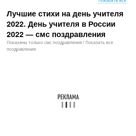
Показать все
Лучшие стихи на день учителя
Пожелания с днем
Учитель в прозе
учителя
2022. День учителя в России
2022 — смс поздравления
Показаны только смс поздравления ! Показать все
Слова с днем учителя
Учитель по именам
поздравления .
Учитель от путина