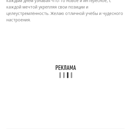
каждым днём узнавая что-то новое и интересное, с
каждой мечтой укрепляя свои позиции и
целеустремлённость. Желаю отличной учёбы и чудесного
настроения.