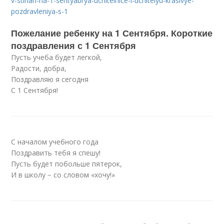
v-stihah-na-1-sentyabrya-uchitelnice-i-uchitelyu-krasivye-
pozdravleniya-s-1
Пожелание ребенку на 1 Сентября. Короткие
поздравления с 1 Сентября
Пусть учеба будет легкой,
Радости, добра,
Поздравляю я сегодня
С 1 Сентября!
С началом учебного года
Поздравить тебя я спешу!
Пусть будет побольше пятерок,
И в школу − со словом «хочу!»