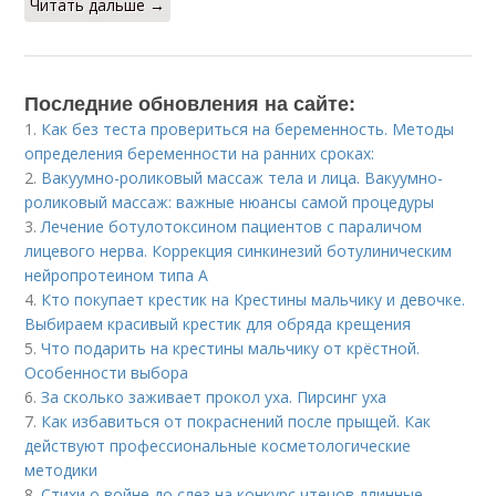
Читать дальше →
Последние обновления на сайте:
1.
Как без теста провериться на беременность. Методы
определения беременности на ранних сроках:
2.
Вакуумно-роликовый массаж тела и лица. Вакуумно-
роликовый массаж: важные нюансы самой процедуры
3.
Лечение ботулотоксином пациентов с параличом
лицевого нерва. Коррекция синкинезий ботулиническим
нейропротеином типа А
4.
Кто покупает крестик на Крестины мальчику и девочке.
Выбираем красивый крестик для обряда крещения
5.
Что подарить на крестины мальчику от крёстной.
Особенности выбора
6.
За сколько заживает прокол уха. Пирсинг уха
7.
Как избавиться от покраснений после прыщей. Как
действуют профессиональные косметологические
методики
8.
Стихи о войне до слез на конкурс чтецов длинные.