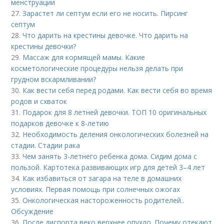
менструации
27.
Зарастет ли септум если его не носить. Пирсинг
септум
28.
Что дарить на крестины девочке. Что дарить на
крестины девочки?
29.
Массаж для кормящей мамы. Какие
косметологические процедуры нельзя делать при
грудном вскармливании?
30.
Как вести себя перед родами. Как вести себя во время
родов и схваток
31.
Подарок для 8 летней девочки. ТОП 10 оригинальных
подарков девочке к 8-летию
32.
Необходимость деления онкологических болезней на
стадии. Стадии рака
33.
Чем занять 3-летнего ребенка дома. Сидим дома с
пользой. Картотека развивающих игр для детей 3–4 лет
34.
Как избавиться от загара на теле в домашних
условиях. Первая помощь при солнечных ожогах
35.
Онкологическая настороженность родителей..
Обсуждение
36.
После диспорта веко верхнее опухло. Почему отекают