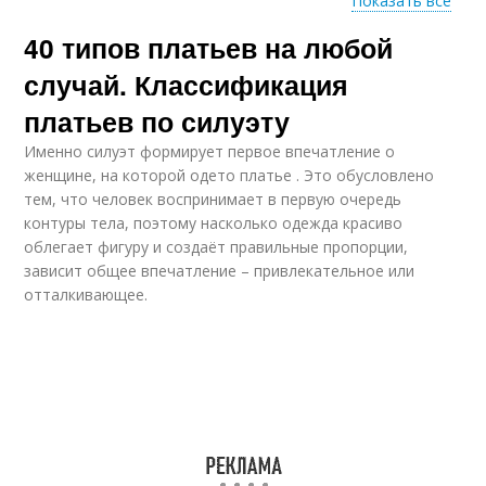
Показать все
40 типов платьев на любой
Летние платья
Длинные платья
случай. Классификация
платьев по силуэту
Именно силуэт формирует первое впечатление о
Платье с завязкой
женщине, на которой одето платье . Это обусловлено
тем, что человек воспринимает в первую очередь
контуры тела, поэтому насколько одежда красиво
облегает фигуру и создаёт правильные пропорции,
зависит общее впечатление – привлекательное или
отталкивающее.