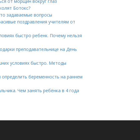
ься от морщин вокруг глаз
 колят Ботокс?
сто задаваемые вопросы
Красивые поздравления учителям от
словиях быстро ребенк. Почему нельзя
Подарки преподавательнице на День
шних условиях быстро. Методы
ли определить беременность на раннем
льчика. Чем занять ребёнка в 4 года