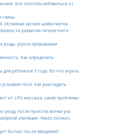
ужчине. Все способы избавиться от
й глины
I. Истинная эрозия шейки матки
обенности развития пятилетнего
е роды, угроза прерывания
менность. Как определить
ы для ребенка в 3 года. Во что играть
 условиях посл. Как разгладить
ект от LPG массажа, какие проблемы
по уходу после прокола мочки уха
азерной эпиляции. Через сколько
ует Ботокс после введения?