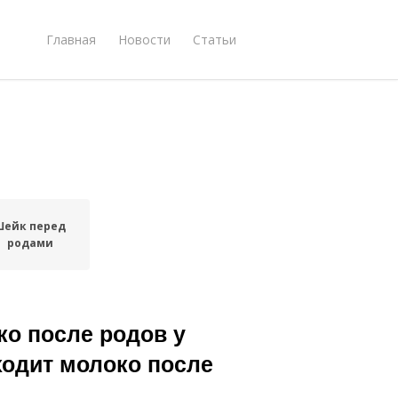
Главная
Новости
Статьи
Шейк перед
родами
ко после родов у
ходит молоко после