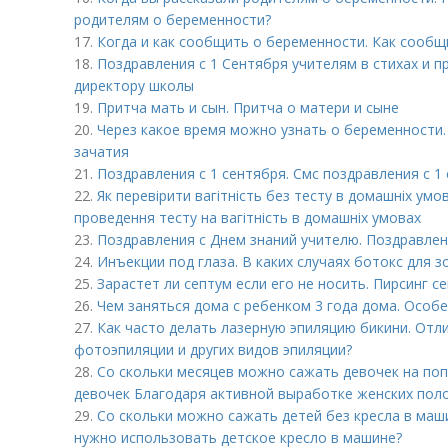
родителям о беременности?
17.
Когда и как сообщить о беременности. Как сообщ
18.
Поздравления с 1 Сентября учителям в стихах и п
директору школы
19.
Притча мать и сын. Притча о матери и сыне
20.
Через какое время можно узнать о беременности.
зачатия
21.
Поздравления с 1 сентября. Смс поздравления с 1
22.
Як перевірити вагітність без тесту в домашніх умо
проведення тесту на вагітність в домашніх умовах
23.
Поздравления с Днем знаний учителю. Поздравлен
24.
Инъекции под глаза. В каких случаях ботокс для з
25.
Зарастет ли септум если его не носить. Пирсинг с
26.
Чем заняться дома с ребенком 3 года дома. Особ
27.
Как часто делать лазерную эпиляцию бикини. Отл
фотоэпиляции и других видов эпиляции?
28.
Со скольки месяцев можно сажать девочек на поп
девочек Благодаря активной выработке женских пол
29.
Со скольки можно сажать детей без кресла в маши
нужно использовать детское кресло в машине?