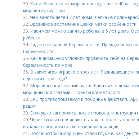
30.
Как избавиться от морщин вокруг глаз в 40 лет м
морщин вокруг глаз
31.
Чем занять детей 7 лет дома. Лепка из полимерно
32.
Эрозивное воспаление шейки матки особенности. I
33.
Идеи чем можно занять ребенка в 5 лет дома. Ос
ребенка
34.
Гид по внезапной беременности. Преждевременны
беременности
35.
Как в домашних условиях проверить себя на бере
беременность по моче
36.
В какие игры играете с трех лет. Развивающие игр
с детьми в три года?
37.
Морщины под глазами, как избавиться в домашних
морщины под глазами – советы косметолога
38.
LPG противопоказания и побочные действия. Эфф
решит
39.
Если ушки загноились после прокола. Инструкция 
40.
Через сколько начинают выпадать волосы после л
выпадают волоски после лазерной эпиляции
41.
После Ботокса морщины стали глубже. Как действ