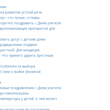
ание
на развитие устной речи
орт: что лучше, отзывы
 коротко поздравить с Днем учителя
жаропонижающих препаратов для
зовать досуг с детьми дома
 Традиционные подарки
крестной. Для младецев
. Что принято дарить крестным
 Особенности выбора
 Стихи о войне (Великой
я
 Новые поздравления с Днем учителя
противопоказаны
температура у детей: о чем может
а каком сроке вы рассказали