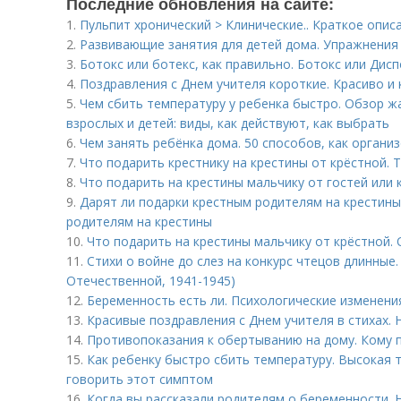
Последние обновления на сайте:
1.
Пульпит хронический > Клинические.. Краткое опис
2.
Развивающие занятия для детей дома. Упражнения 
3.
Ботокс или ботекс, как правильно. Ботокс или Дисп
4.
Поздравления с Днем учителя короткие. Красиво и
5.
Чем сбить температуру у ребенка быстро. Обзор 
взрослых и детей: виды, как действуют, как выбрать
6.
Чем занять ребёнка дома. 50 способов, как органи
7.
Что подарить крестнику на крестины от крёстной.
8.
Что подарить на крестины мальчику от гостей или 
9.
Дарят ли подарки крестным родителям на крестины
родителям на крестины
10.
Что подарить на крестины мальчику от крёстной.
11.
Стихи о войне до слез на конкурс чтецов длинные.
Отечественной, 1941-1945)
12.
Беременность есть ли. Психологические изменени
13.
Красивые поздравления с Днем учителя в стихах.
14.
Противопоказания к обертыванию на дому. Кому 
15.
Как ребенку быстро сбить температуру. Высокая 
говорить этот симптом
16.
Когда вы рассказали родителям о беременности. Н