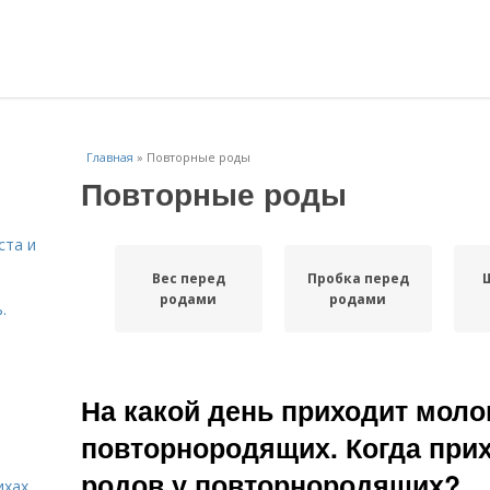
Главная
»
Повторные роды
Повторные роды
ста и
Вес перед
Пробка перед
родами
родами
.
На какой день приходит моло
повторнородящих. Когда при
родов у повторнородящих?
ихах