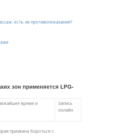
ассаж: есть ли противопоказания?
саже
каких зон применяется LPG-
ближайшее время и
Запись
онлайн
орая призвана бороться с