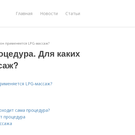
Главная
Новости
Статьи
 зон применяется LPG-массаж?
оцедура. Для каких
саж?
 применяется LPG-массаж?
оходит сама процедура?
ит процедура
ассажа