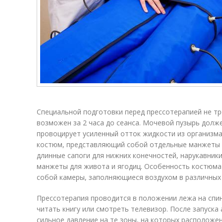
Специальной подготовки перед прессотерапией не тр
возможен за 2 часа до сеанса. Мочевой пузырь долже
провоцирует усиленный отток жидкости из организма
костюм, представляющий собой отдельные манжеты д
длинные сапоги для нижних конечностей, нарукавники
манжеты для живота и ягодиц. Особенность костюма 
собой камеры, заполняющиеся воздухом в различных
Прессотерапия проводится в положении лежа на спин
читать книгу или смотреть телевизор. После запуск
сильное давление на те зоны, на которых располож