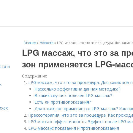
Главная
»
Новости
»
LPG массаж, что это за процедура. Для каких
LPG массаж, что это за пр
зон применяется LPG-мас
ста и
Содержание
LPG массаж, что это за процедура. Для каких зон
.
Насколько эффективна данная методика?
В каких случаях полезен LPG-массаж?
Есть ли противопоказания?
ихах
Для каких зон применяется LPG-массаж? Как пр
Прессотерапия, что это за процедура. Как проход
LPG массаж эффективность. Эффект после LPG м
LPG-массаж: показания и противопоказания