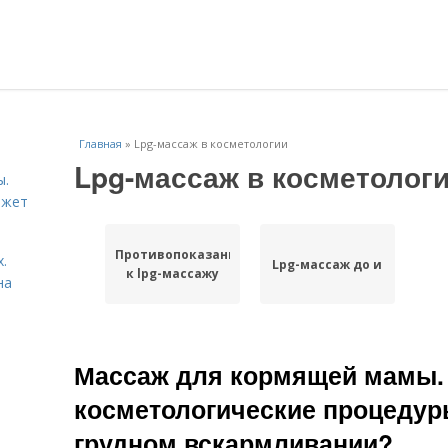
Главная
»
Lpg-массаж в косметологии
Lpg-массаж в косметолог
ы.
ожет
Противопоказания
.
Lpg-массаж до и
к lpg-массажу
на
Массаж для кормящей мамы.
косметологические процедур
грудном вскармливании?