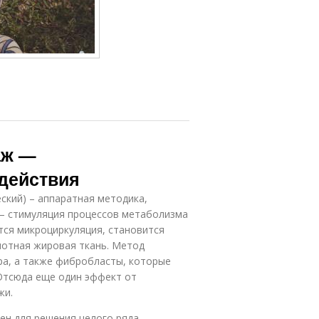
аж —
 действия
ский) – аппаратная методика,
е – стимуляция процессов метаболизма
тся микроциркуляция, становится
лотная жировая ткань. Метод
ра, а также фибробласты, которые
 Отсюда еще один эффект от
жи.
ен для решения целого ряда