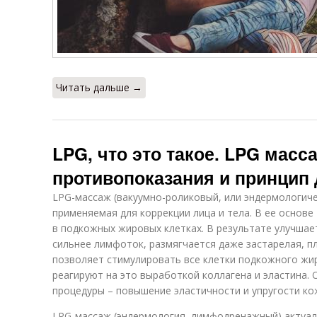
Читать дальше →
LPG, что это такое. LPG масс
противопоказания и принцип
LPG-массаж (вакуумно-роликовый, или эндермологиче
применяемая для коррекции лица и тела. В ее основ
в подкожных жировых клетках. В результате улучшае
сильнее лимфоток, размягчается даже застарелая, п
позволяет стимулировать все клетки подкожного жи
реагируют на это выработкой коллагена и эластина.
процедуры – повышение эластичности и упругости ко
LPG-массаж (эндермология, лимфодренажный) актуал