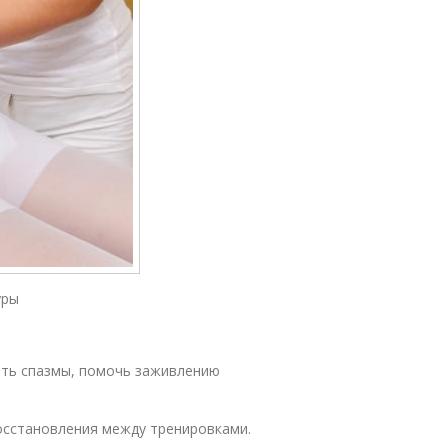
уры
ать спазмы, помочь заживлению
осстановления между тренировками.