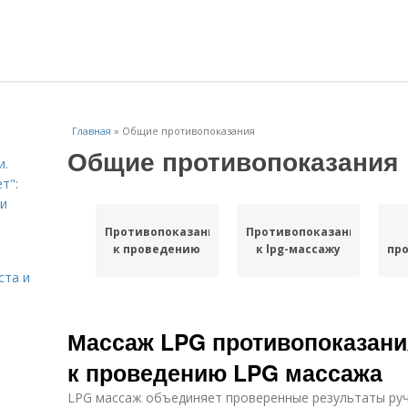
Главная
»
Общие противопоказания
Общие противопоказания
и.
т":
ри
Противопоказания
Противопоказания
к проведению
к lpg-массажу
пр
ста и
Массаж LPG противопоказани
к проведению LPG массажа
LPG массаж объединяет проверенные результаты руч