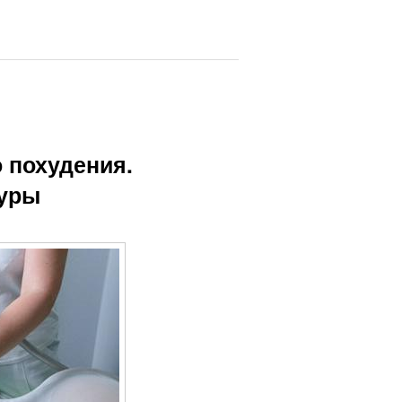
 похудения.
дуры