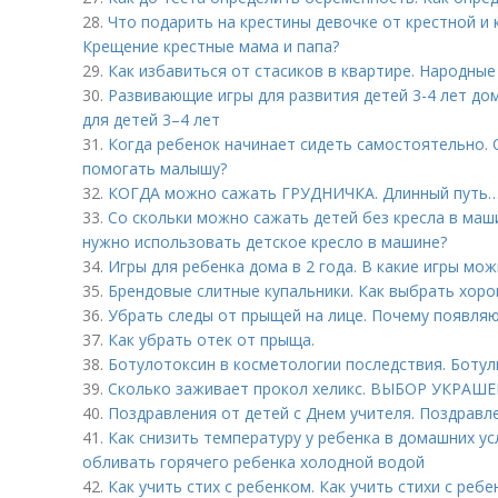
28.
Что подарить на крестины девочке от крестной и 
Крещение крестные мама и папа?
29.
Как избавиться от стасиков в квартире. Народны
30.
Развивающие игры для развития детей 3-4 лет до
для детей 3–4 лет
31.
Когда ребенок начинает сидеть самостоятельно. 
помогать малышу?
32.
КОГДА можно сажать ГРУДНИЧКА. Длинный путь
33.
Со скольки можно сажать детей без кресла в маши
нужно использовать детское кресло в машине?
34.
Игры для ребенка дома в 2 года. В какие игры мо
35.
Брендовые слитные купальники. Как выбрать хоро
36.
Убрать следы от прыщей на лице. Почему появля
37.
Как убрать отек от прыща.
38.
Ботулотоксин в косметологии последствия. Боту
39.
Сколько заживает прокол хеликс. ВЫБОР УКРАШЕН
40.
Поздравления от детей с Днем учителя. Поздравл
41.
Как снизить температуру у ребенка в домашних у
обливать горячего ребенка холодной водой
42.
Как учить стих с ребенком. Как учить стихи с реб