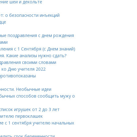
ение шеи и декольте
т: о безопасности инъекций
дце
ные поздравления с днем рождения
вами
ления с 1 Сентября (с Днем знаний)
ия. Какие анализы нужно сдать?
здравления своими словами
 ко Дню учителя 2022
противопоказаны
нности. Необычные идеи
еобычных способов сообщить мужу о
список игрушек от 2 до 3 лет
учителю первоклашек
ие с 1 сентября учителю начальных
делить срок беременности