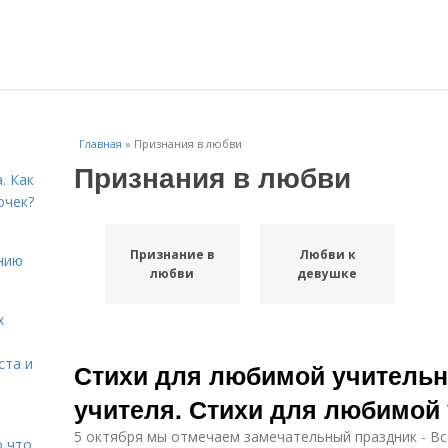
Главная
»
Признания в любви
Признания в любви
. Как
очек?
Признание в
Любви к
нию
любви
девушке
х
ста и
Стихи для любимой учительн
учителя. Стихи для любимой
5 октября мы отмечаем замечательный праздник - Вс
о что