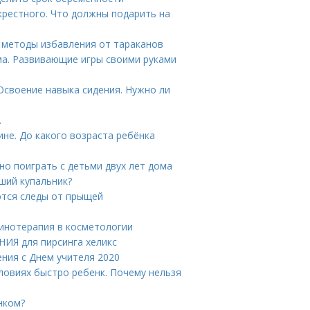
крестного. Что должны подарить на
е методы избавления от тараканов
ма. Развивающие игры своими руками
Освоение навыка сидения. Нужно ли
…
не. До какого возраста ребёнка
жно поиграть с детьми двух лет дома
ший купальник?
ются следы от прыщей
линотерапия в косметологии
ИЯ для пирсинга хеликс
ения с Днем учителя 2020
словиях быстро ребенк. Почему нельзя
енком?