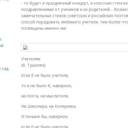
- то будет и праздничный концерт, и классная стенга
поздравлениями от учеников и их родителей… Возмо
замечательных стихов советских и российских поэтов
способ порадовать любимого учителя, тем более что
посвящены именно им!
.
на
Учителям
(В. Тушнова)
 сад.
Если б не было учителя,
то и не было б, наверное,
ни поэта, ни мыслителя,
Ни Шекспира, ни Коперника.
И поныне бы, наверное,
если б не было учителя,