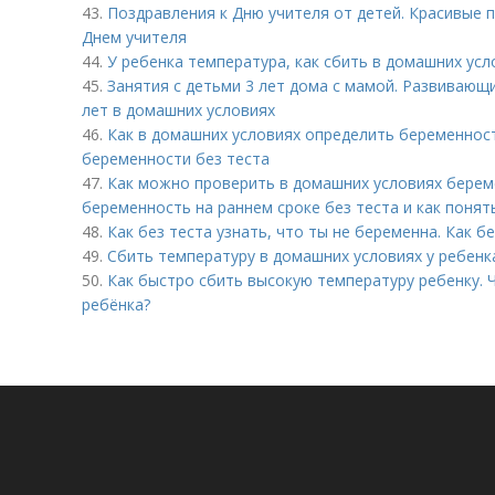
43.
Поздравления к Дню учителя от детей. Красивые 
Днем учителя
44.
У ребенка температура, как сбить в домашних ус
45.
Занятия с детьми 3 лет дома с мамой. Развивающи
лет в домашних условиях
46.
Как в домашних условиях определить беременнос
беременности без теста
47.
Как можно проверить в домашних условиях берем
беременность на раннем сроке без теста и как понят
48.
Как без теста узнать, что ты не беременна. Как б
49.
Сбить температуру в домашних условиях у ребен
50.
Как быстро сбить высокую температуру ребенку. 
ребёнка?