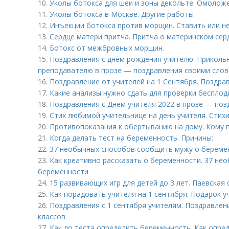
10.
Уколы ботокса для шеи и зоны декольте. Омолож
11.
Уколы ботокса в Москве. Другие работы
12.
Инъекции ботокса против морщин. Ставить или не
13.
Сердце матери притча. Притча о материнском сер
14.
Ботокс от межбровных морщин.
15.
Поздравления с днем рождения учителю. Приколь
преподавателю в прозе — поздравления своими сло
16.
Поздравление от учителей на 1 Сентября. Поздрав
17.
Какие анализы нужно сдать для проверки бесплод
18.
Поздравления с Днем учителя 2022 в прозе — по
19.
Стих любимой учительнице на день учителя. Стихи
20.
Противопоказания к обертыванию на дому. Кому 
21.
Когда делать тест на беременность. Причины:
22.
37 необычных способов сообщить мужу о береме
23.
Как креативно рассказать о беременности. 37 н
беременности
24.
15 развивающих игр для детей до 3 лет. Паевская 
25.
Как порадовать учителя на 1 сентября. Подарок 
26.
Поздравления с 1 сентября учителям. Поздравлен
классов
27.
Как до теста определить беременность. Как опре