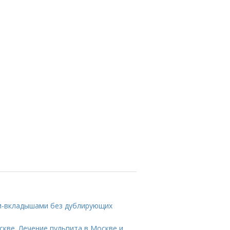
ами-вкладышами без дублирующих
скве. Лечение пульпита в Москве и