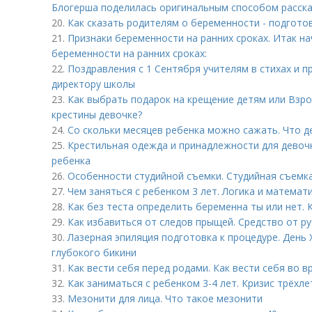
Блогерша поделилась оригинальным способом расск
20.
Как сказать родителям о беременности - подгото
21.
Признаки беременности на ранних сроках. Итак на
беременности на ранних сроках:
22.
Поздравления с 1 Сентября учителям в стихах и п
директору школы
23.
Как выбрать подарок на крещение детям или Взро
крестины девочке?
24.
Со скольки месяцев ребенка можно сажать. Что де
25.
Крестильная одежда и принадлежности для девоч
ребенка
26.
Особенности студийной съемки. Студийная съемка
27.
Чем заняться с ребенком 3 лет. Логика и математи
28.
Как без теста определить беременна ты или нет.
29.
Как избавиться от следов прыщей. Средство от р
30.
Лазерная эпиляция подготовка к процедуре. День 
глубокого бикини
31.
Как вести себя перед родами. Как вести себя во в
32.
Как заниматься с ребенком 3-4 лет. Кризис трёхл
33.
Мезонити для лица. Что такое мезонити