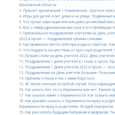
Московской области
3.
Пульпит хронический > Клинические.. Краткое опис
4.
Игры для детей 4 лет дома и на улице. Подвижные и
5.
Что лучше кавитация или вакуумно-роликовый мас
6.
Все о лимфодренажном массаже и его преимуществ
7.
Оригинальное поздравление учителям на День учит
2022 в прозе — поздравления своими словами
8.
Как правильно вести себя при родах и схватках. К
9.
Что подарить на крестины от крестных родителей.
10.
Лучшие стихи на день учителя 2022. День учителя
11.
Поздравления с днем учителя в стихах и прозе. К
12.
Поздравления с Днем учителя 2022 в прозе — по
13.
Поздравления на День учителя большие. Пожелан
14.
Причины отеков и как с ними бороться.
15.
40 типов платьев на любой случай. Классификация
16.
Как узнать без теста беременна или нет. Ранние 
17.
Как сказать маме о беременности. Как сказать м
18.
Как красиво сказать о беременности мужу и роди
беременности мужу и родителям: 36 идей-сюрпризов
19.
Как рассказать будущим бабушкам и дедушкам. Ты