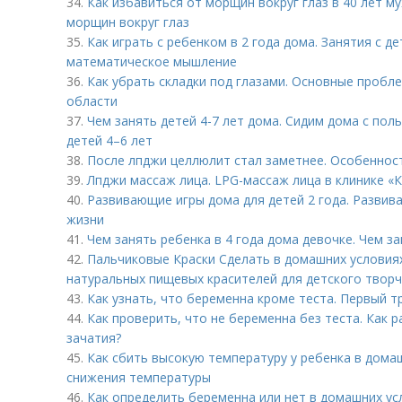
34.
Как избавиться от морщин вокруг глаз в 40 лет м
морщин вокруг глаз
35.
Как играть с ребенком в 2 года дома. Занятия с д
математическое мышление
36.
Как убрать складки под глазами. Основные проб
области
37.
Чем занять детей 4-7 лет дома. Сидим дома с пол
детей 4–6 лет
38.
После лпджи целлюлит стал заметнее. Особеннос
39.
Лпджи массаж лица. LPG-массаж лица в клинике «
40.
Развивающие игры дома для детей 2 года. Развив
жизни
41.
Чем занять ребенка в 4 года дома девочке. Чем за
42.
Пальчиковые Краски Сделать в домашних условиях
натуральных пищевых красителей для детского твор
43.
Как узнать, что беременна кроме теста. Первый т
44.
Как проверить, что не беременна без теста. Как р
зачатия?
45.
Как сбить высокую температуру у ребенка в дома
снижения температуры
46.
Как определить беременна или нет в домашних ус