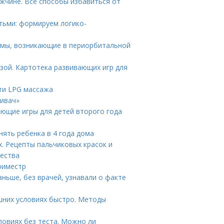
ужчине. Все способы избавиться от
етьми: формируем логико-
лемы, возникающие в периорбитальной
ьзой. Картотека развивающих игр для
ти LPG массажа
Кивач»
ающие игры для детей второго года
нять ребенка в 4 года дома
. Рецепты пальчиковых красок и
чества
риместр
аньше, без врачей, узнавали о факте
шних условиях быстро. Методы
ловиях без теста. Можно ли