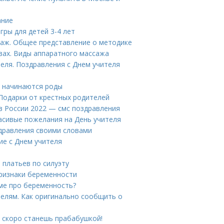
ание
гры для детей 3-4 лет
саж. Общее представление о методике
ах. Виды аппаратного массажа
еля. Поздравления с Днем учителя
ак начинаются роды
 Подарки от крестных родителей
 в России 2022 — смс поздравления
расивые пожелания на День учителя
здравления своими словами
ие с Днем учителя
 платьев по силуэту
признаки беременности
аме про беременность?
телям. Как оригинально сообщить о
 скоро станешь прабабушкой!