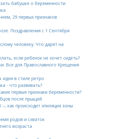
азать бабушке о беременности
вка
чнем, 29 первых признаков
розе. Поздравления с 1 Сентября
слому человеку. Что дарят на
лать, если ребенок не хочет сидеть?
ки. Все для Православного Крещения
: идеи в стиле ретро
ка - что развивать?
 Какие первые признаки беременности?
убцов после прыщей
Х –, как происходит эпиляция зоны
ремя родов и схваток
етнего возраста