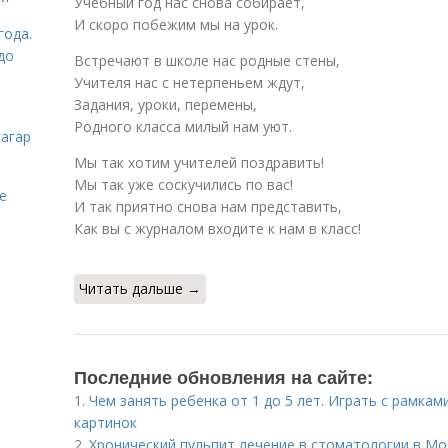
Учебный год нас снова собирает,
И скоро побежим мы на урок.
года.
до
Встречают в школе нас родные стены,
Учителя нас с нетерпеньем ждут,
Задания, уроки, перемены,
Родного класса милый нам уют.
загар
Мы так хотим учителей поздравить!
Мы так уже соскучились по вас!
е
И так приятно снова нам представить,
Как вы с журналом входите к нам в класс!
Читать дальше →
Последние обновления на сайте:
1.
Чем занять ребенка от 1 до 5 лет. Играть с рамк
картинок
2.
Хронический пульпит лечение в стоматологии в Мо