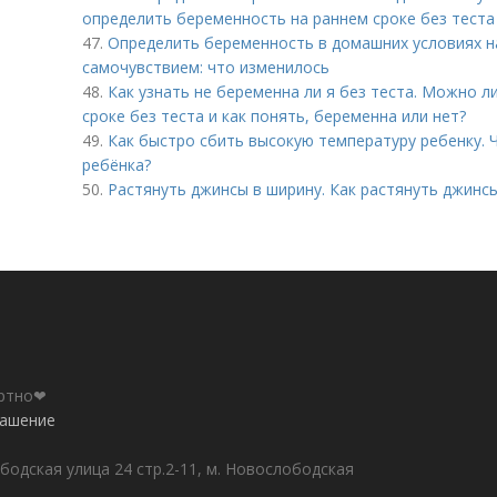
определить беременность на раннем сроке без теста 
47.
Определить беременность в домашних условиях на
самочувствием: что изменилось
48.
Как узнать не беременна ли я без теста. Можно 
сроке без теста и как понять, беременна или нет?
49.
Как быстро сбить высокую температуру ребенку. 
ребёнка?
50.
Растянуть джинсы в ширину. Как растянуть джинсы
ортно❤
лашение
бодская улица 24 стр.2-11, м. Новослободская