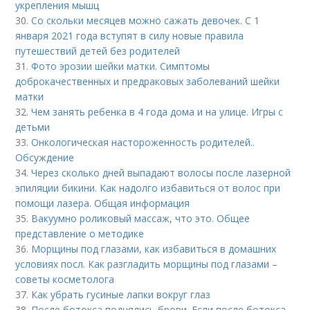
укрепления мышц
30.
Со скольки месяцев можно сажать девочек. С 1
января 2021 года вступят в силу новые правила
путешествий детей без родителей
31.
Фото эрозии шейки матки. Симптомы
доброкачественных и предраковых заболеваний шейки
матки
32.
Чем занять ребенка в 4 года дома и на улице. Игры с
детьми
33.
Онкологическая настороженность родителей..
Обсуждение
34.
Через сколько дней выпадают волосы после лазерной
эпиляции бикини. Как надолго избавиться от волос при
помощи лазера. Общая информация
35.
Вакуумно роликовый массаж, что это. Общее
представление о методике
36.
Морщины под глазами, как избавиться в домашних
условиях посл. Как разгладить морщины под глазами –
советы косметолога
37.
Как убрать гусиные лапки вокруг глаз
38.
После ботокса поднялись брови. Если после ботокса