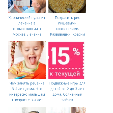
Хронический пульпит
Покрасить рис
лечение в
пищевыми
стоматологии в
красителями.
Москве. Лечение
Развивашки: Красим
пульпита в Москве и
рис и макароны, для
Московской области
сенсорных
коробочек.
Чем занять ребенка
Подвижные игры для
3-4 лет дома. Что
детей от 2 до 3 лет
интересно малышам
дома. Солнечный
в возрасте 3-4 лет
зайчик