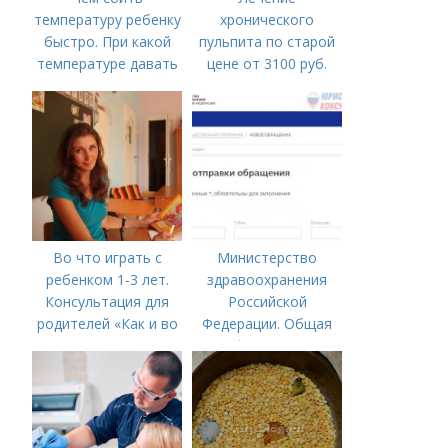
температуру ребенку
хронического
быстро. При какой
пульпита по старой
температуре давать
цене от 3100 руб.
жаропонижающее
Лечение кариеса:
ребенку?
цена
Во что играть с
Министерство
ребенком 1-3 лет.
здравоохранения
Консультация для
Российской
родителей «Как и во
Федерации. Общая
что играть с
информация о
ребенком от 1,5 до 3
Министерстве
лет»
здравоохранения
Российской
Федерации