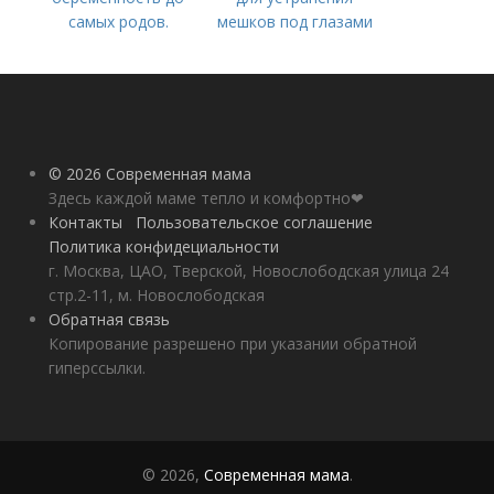
самых родов.
мешков под глазами
Скрытая
беременность: что
это такое, симптомы
© 2026 Современная мама
Здесь каждой маме тепло и комфортно❤
Контакты
Пользовательское соглашение
Политика конфидециальности
г. Москва, ЦАО, Тверской, Новослободская улица 24
стр.2-11, м. Новослободская
Обратная связь
Копирование разрешено при указании обратной
гиперссылки.
© 2026,
Современная мама
.