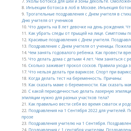
7.
Уколы ботокса для шеи и зоны декольте. Омоложе
8.
Инъекции ботокса в лоб в Москве. Инъекция боток
9.
Трогательные поздравления с Днем учителя в стих
Дню учителя от учеников
10.
Что дарить на 8 лет девочке на день рождения. Ч
11.
Как убрать следы от прыщей на лице. Симптомы п
12.
Красивые поздравления с Днем учителя. Поздравле
13.
Поздравление с Днем учителя от ученицы. Пожела
14.
Чем занять годовалого ребенка. Как провести вре
15.
Что делать дома с детьми 4 лет. Чем заняться с р
16.
Сколько заживает прокол сосков. Правила ухода з
17.
Что нельзя делать при варикозе. Спорт при варик
18.
Когда делать тест на беременность. Причины:
19.
Как сказать маме о беременности. Как сказать м
20.
С какой периодичностью делать лазерную эпиляци
эпиляции нужно для разных участков тела?
21.
Как правильно вести себя во время схваток и род
22.
Поздравления на 1 Сентября 2022 для учителей. П
прозе
23.
Поздравления учителю на 1 Сентября. Поздравлен
24.
Поздравления с 1 сентября учителям. Поздравлен