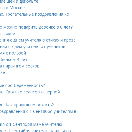
ние шеи и декольте
са в Москве
ах. Трогательные поздравления ко
то можно подарить девочке в 8 лет?
остакне
ния с Днем учителя в стихах и прозе
ния с Днем учителя от учеников
мя с пользой
ебенком 4 лет
а пирсингом сосков
озе
аме про беременность?
ю. Сколько сеансов лазерной
ов. Как правильно рожать?
оздравления с 1 Сентября учителям в
ия с 1 Сентября маме учителю
ие с 1 сентября учителю начальных