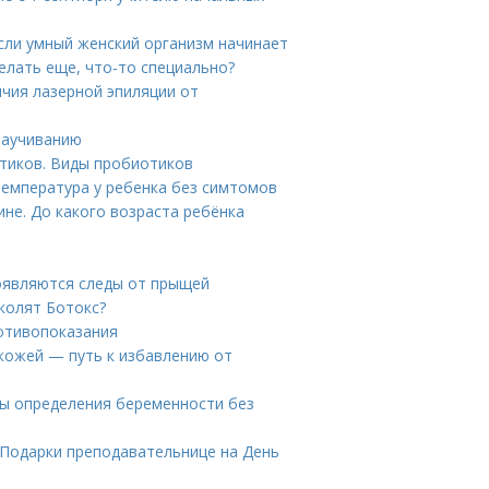
сли умный женский организм начинает
елать еще, что-то специально?
ичия лазерной эпиляции от
 заучиванию
тиков. Виды пробиотиков
температура у ребенка без симтомов
не. До какого возраста ребёнка
появляются следы от прыщей
 колят Ботокс?
отивопоказания
кожей — путь к избавлению от
бы определения беременности без
 Подарки преподавательнице на День