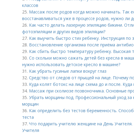
классов
25.
Массаж после родов когда можно начинать. Так е
восстанавливаться уже в процессе родов, нужно ли д
26.
Как часто делать лазерную эпиляцию бикини. Отл
фотоэпиляции и других видов эпиляции?
27.
Как выучить быстро стих ребенку. Инструкция по
28.
Восстановление организма после приёма антибио
29.
Как сбить быстро температуру ребенку. Высокая 
30.
Со скольки можно сажать детей без кресла в маши
нужно использовать детское кресло в машине?
31.
Как убрать гусиные лапки вокруг глаз
32.
Средство от следов от прыщей на лице. Почему 
33.
Куда колят ботокс на лице схема до и после. Куда
34.
Массаж при сколиозе позвоночника. Основные пр
35.
Убрать морщины под. Профессиональный уход за 
морщин
36.
Как определить без тестов беременность. Спосо
теста
37.
Что подарить учителю женщине на День Учителя.
Учителя