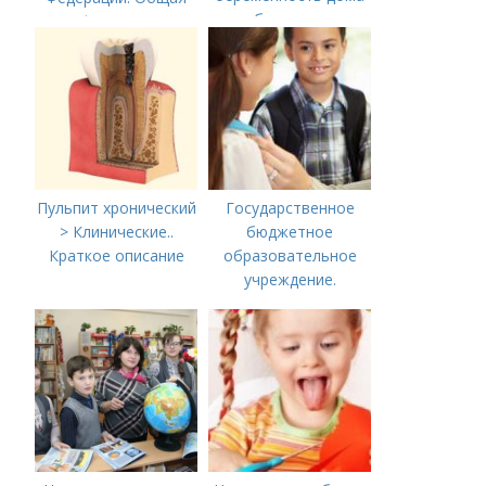
без теста
информация о
Министерстве
здравоохранения
Российской
Федерации
Пульпит хронический
Государственное
> Клинические..
бюджетное
Краткое описание
образовательное
учреждение.
Сокращенные
названия школ,
садиков и домов
творчества