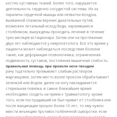
костно-суставных тканей. Более того, нарушается
деятельность сердечно-сосудистой системы. Из-за
паралича сердечной мышцы или нехватки воздуха,
вызванной спазмом верхних дыхательных путей,
возможен летальный исход.Люди, заразившиеся
столбняком, вынуждены проходить лечение в течение
трех месяцев встационара. Затем они на протяжении
двух лет наблюдаются у невропатолога. Все это время у
пациента может наблюдаться последствия болезни
такие, как деформация позвоночника, ограниченная
подвижность суставов, постоянная мышечная слабость.
правильная помощь при проколе ноги гвоздем
рану тщательно промывают слабым раствором
марганцовки, затем место возле прокола обрабатывают
зеленкой или йодом. далее на ногу накладывается
стерильная повязка. в самое ближайшее время
необходимо сходить на прием к травматологу. кроме
того, если пострадавший не был привит от столбняка или
после вакцинации прошло более 10 лет, то ему нужно
ввести инъекцию противостолбнячной сыворотки. если