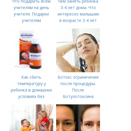
Что подарить всем
Чем занять ребенка
учителям на день
3-4 лет дома. Что
учителя. Подарки
интересно малышам
учителям
в возрасте 3-4 лет
предметникам на
день учителя
Как сбить
Ботокс ограничения
температуру у
после процедуры.
ребенка в домашних
После
условиях без
Ботулотоксина
лекарств в год. В чем
необходимо
причины высокой
температуры у
ребенка?