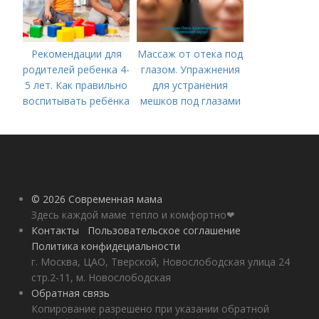
Рекомендации для
Массаж от отека под
родителей ребенка 4-
глазом. Упражнения
5 лет. Как правильно
для устранения
воспитывать ребёнка
мешков под глазами
в 4-5 лет?
© 2026 Современная мама
Здесь каждой маме тепло и комфортно❤
Контакты
Пользовательское соглашение
Политика конфидециальности
г. Москва, ЦАО, Тверской, Новослободская улица 24
стр.2-11, м. Новослободская
Обратная связь
Копирование разрешено при указании обратной