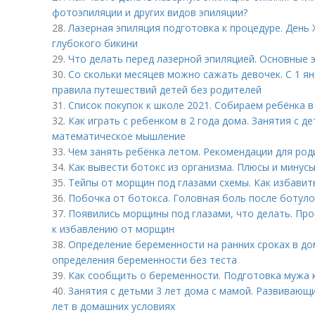
фотоэпиляции и других видов эпиляции?
28.
Лазерная эпиляция подготовка к процедуре. День 
глубокого бикини
29.
Что делать перед лазерной эпиляцией. Основные 
30.
Со скольки месяцев можно сажать девочек. С 1 ян
правила путешествий детей без родителей
31.
Список покупок к школе 2021. Собираем ребёнка 
32.
Как играть с ребенком в 2 года дома. Занятия с д
математическое мышление
33.
Чем занять ребёнка летом. Рекомендации для род
34.
Как вывести ботокс из организма. Плюсы и минус
35.
Тейпы от морщин под глазами схемы. Как избавит
36.
Побочка от ботокса. Головная боль после ботуло
37.
Появились морщины под глазами, что делать. Пр
к избавлению от морщин
38.
Определение беременности на ранних сроках в до
определения беременности без теста
39.
Как сообщить о беременности. Подготовка мужа 
40.
Занятия с детьми 3 лет дома с мамой. Развивающи
лет в домашних условиях