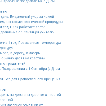
ы. Красивые поздравления с Днем
ывают
 день. Ежедневный уход за кожей
ия, как косметологической процедуры
 соды. Как работает тест?
здравление с 1 сентября учителю
бенка 1 год. Повышенная температура
ературу?
море, в дорогу, в лагерь
о обычно дарят на крестины
ря от родителей
 Поздравления с 1 Сентября (с Днем
ки. Все для Православного Крещения
игры
арить на крестины девочке от гостей
крестной
ичия лазерной эпиляции от