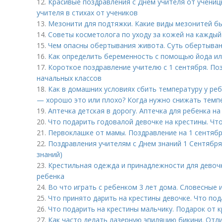
12.
Красивые поздравления с Днем учителя от учениц
учителя в стихах от учеников
13.
Мезонити для подтяжки. Какие виды мезонитей б
14.
Советы косметолога по уходу за кожей на каждый
15.
Чем опасны обертывания живота. Суть обертыван
16.
Как определить беременность с помощью йода или
17.
Короткое поздравление учителю с 1 сентября. По
начальных классов
18.
Как в домашних условиях сбить температуру у ре
— хорошо это или плохо? Когда нужно снижать темп
19.
Аптечка детская в дорогу. Аптечка для ребенка на 
20.
Что подарить годовалой девочке на крестины. Чт
21.
Первоклашке от мамы. Поздравление на 1 сентяб
22.
Поздравления учителям с Днем знаний 1 Сентября.
знаний)
23.
Крестильная одежда и принадлежности для девоч
ребенка
24.
Во что играть с ребенком 3 лет дома. Словесные 
25.
Что принято дарить на крестины девочке. Что под
26.
Что подарить на крестины мальчику. Подарок от 
27.
Как часто делать лазерную эпиляцию бикини. Отл