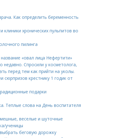
рача. Как определить беременность
и клиники хронических пульпитов во
олочного пилинга
 название «овал лица Нефертити»
 недавно. Спросили у косметолога,
ть перед тем как прийти на уколы.
еи сюрпризов крестнику 1 годик от
 Традиционные подарки
а. Теплые слова на День воспитателя
Смешные, веселые и шуточные
ка/ученицы
 выбрать беговую дорожку