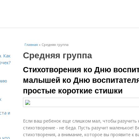
Главная
»
Средняя группа
Средняя группа
. Как
очек?
Стихотворения ко Дню воспит
малышей ко Дню воспитателя
нию
простые короткие стишки
х
ста и
Если ваш ребенок еще слишком мал, чтобы разучить
стихотворение - не беда. Пусть разучит маленькое! В
стихотворения, а внимание, которое вы проявите к 
о что