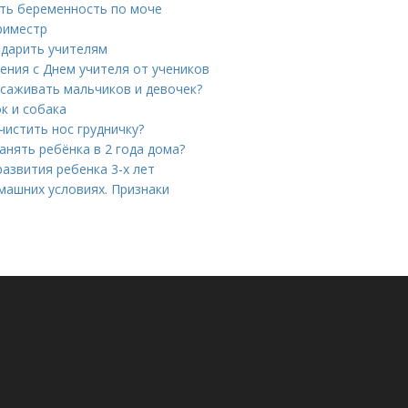
ить беременность по моче
риместр
 дарить учителям
ения с Днем учителя от учеников
исаживать мальчиков и девочек?
к и собака
чистить нос грудничку?
анять ребёнка в 2 года дома?
азвития ребенка 3-х лет
машних условиях. Признаки