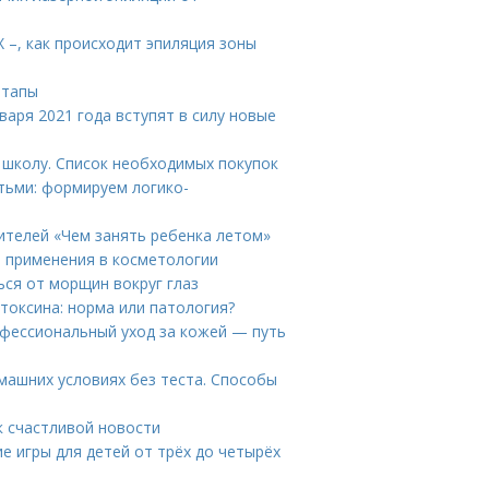
Х –, как происходит эпиляция зоны
этапы
варя 2021 года вступят в силу новые
в школу. Список необходимых покупок
етьми: формируем логико-
ителей «Чем занять ребенка летом»
ы применения в косметологии
ься от морщин вокруг глаз
токсина: норма или патология?
офессиональный уход за кожей — путь
машних условиях без теста. Способы
к счастливой новости
е игры для детей от трёх до четырёх