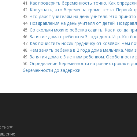
41.
Как проверить беременность точно. Как определ
42.
Как узнать, что беременна кроме теста. Первый т
43.
Что дарят учителям на день учителя. Что принято
44.
Поздравления на день учителя от детей. Поздравл
45.
Со скольки можно ребенка садить. Как и когда пр
46.
Занятие дома с ребенком 3 года дома. Игр. Котёно
47.
Как почистить носик грудничку от козявок. Чем по
48.
Чем занять ребенка в 2 года дома мальчика. Чем з
49.
Занятия дома с 3 летним ребенком. Особенности р
50.
Определение беременности на ранних сроках в до
беременности до задержки
ортно❤
лашение