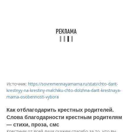
Источник:
https://sovremennayamama.ru/stati/chto-darit-
krestnyy-na-krestiny-malchiku-chto-dolzhna-darit-krestnaya-
mama-osobennosti-vybora
Как отблагодарить крестных родителей.
Слова благодарности крестным родителям
— стихи, проза, смс
Крестным от всей души скажем спасибо за то, что вы