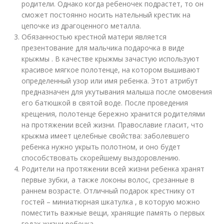
родители. Однако когда ребеночек подрастет, то он
сможет постоянно носить нательный крестик на
цепочке из драгоценного металла.
Обязанностью крестной матери является
презентование для мальчика подарочка в виде
крыжмы . В качестве крыжмы зачастую используют
красивое мягкое полотенце, на котором вышивают
определенный узор или имя ребенка. Этот атрибут
предназначен для укутывания малыша после омовения
его батюшкой в святой воде. После проведения
крещения, полотенце бережно хранится родителями
на протяжении всей жизни. Православие гласит, что
крыжма имеет целебные свойства: заболевшего
ребенка нужно укрыть полотном, и оно будет
способствовать скорейшему выздоровлению.
Родители на протяжении всей жизни ребенка хранят
первые зубки, а также локоны волос, срезанные в
раннем возрасте. Отличный подарок крестнику от
гостей – миниатюрная шкатулка , в которую можно
поместить важные вещи, хранящие память о первых
годах жизни ребенка.