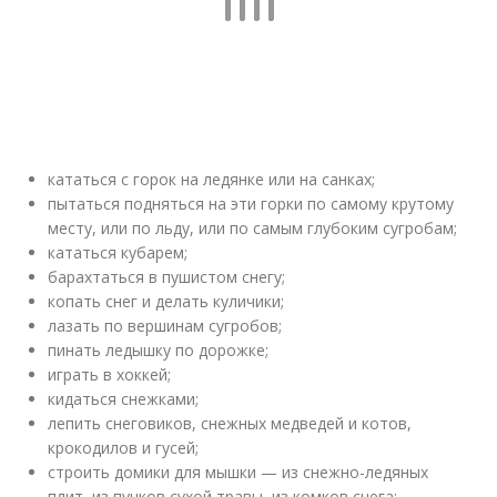
кататься с горок на ледянке или на санках;
пытаться подняться на эти горки по самому крутому
месту, или по льду, или по самым глубоким сугробам;
кататься кубарем;
барахтаться в пушистом снегу;
копать снег и делать куличики;
лазать по вершинам сугробов;
пинать ледышку по дорожке;
играть в хоккей;
кидаться снежками;
лепить снеговиков, снежных медведей и котов,
крокодилов и гусей;
строить домики для мышки — из снежно-ледяных
плит, из пучков сухой травы, из комков снега;