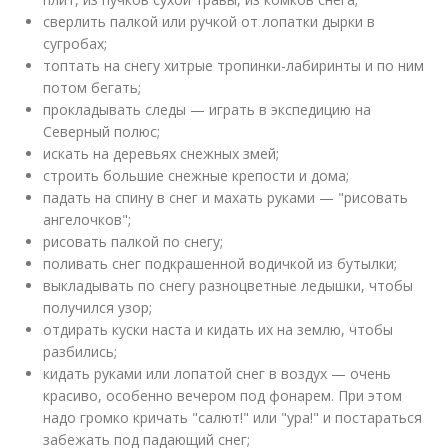
сверлить палкой или ручкой от лопатки дырки в
сугробах;
топтать на снегу хитрые тропинки-лабиринты и по ним
потом бегать;
прокладывать следы — играть в экспедицию на
Северный полюс;
искать на деревьях снежных змей;
строить большие снежные крепости и дома;
падать на спину в снег и махать руками — "рисовать
ангелочков";
рисовать палкой по снегу;
поливать снег подкрашенной водичкой из бутылки;
выкладывать по снегу разноцветные ледышки, чтобы
получился узор;
отдирать куски наста и кидать их на землю, чтобы
разбились;
кидать руками или лопатой снег в воздух — очень
красиво, особенно вечером под фонарем. При этом
надо громко кричать "салют!" или "ура!" и постараться
забежать под падающий снег;