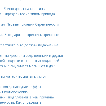
о обычно дарят на крестины
.. Определитесь с типом привода
тия. Первые признаки беременности
ые. Что дарят на крестины крестные
крестного. Что должны подарить на
рят на крестины родственники и друзья
лей. Подарки от крестных родителей
зни. Чему учится малыш от 0 до 1
нем матери воспитателям от
т: когда наступает эффект
нит кольпоскопию
шки» под глазами: в чем причина?
менность. Как определить