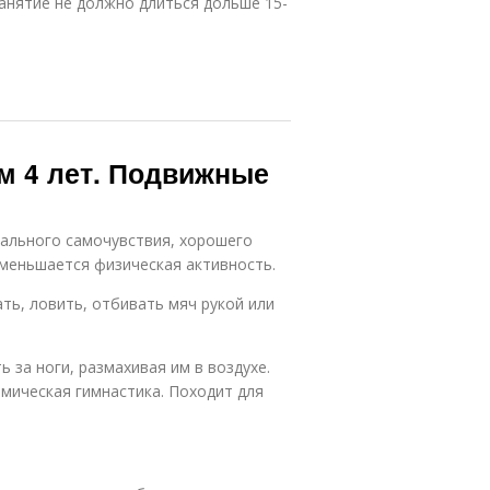
занятие не должно длиться дольше 15-
м 4 лет. Подвижные
мального самочувствия, хорошего
 уменьшается физическая активность.
ать, ловить, отбивать мяч рукой или
 за ноги, размахивая им в воздухе.
амическая гимнастика. Походит для