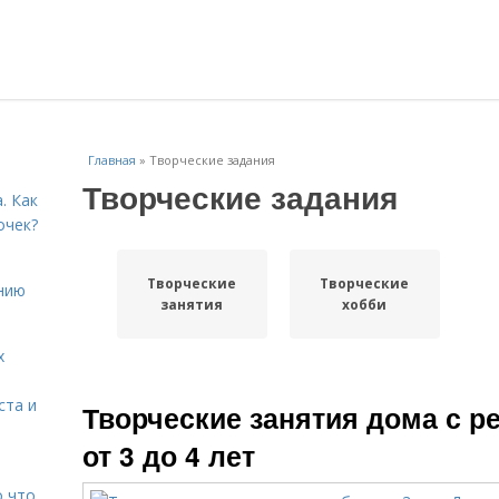
Главная
»
Творческие задания
Творческие задания
. Как
очек?
Творческие
Творческие
нию
занятия
хобби
х
ста и
Творческие занятия дома с ре
от 3 до 4 лет
о что