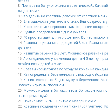
делать
8.
Препараты ботулотоксина в эстетической.. Как вы
лица и тела?
9.
Что дарить на крестины девочке от крестной мамы
10.
Благодарность учителю в стихах. Благодарность у
11.
Короткие стихи первоклашкам. Короткие поздравл
12.
Лучшие поздравления с Днем учителя
13.
40 простых идей для игр с детьми. Во что можно 
14.
Развивающие занятия для детей 3 лет. Развивающи
до 3 лет
15.
Развитие ребёнка 2-3 лет. Физическое развитие ре
16.
Логопедические упражнения детям 4-5 лет для ра
особенности детей 4-5 лет
17.
Советы косметолога по уходу за кожей на каждый
18.
Как определить беременность с помощью йода или
19.
Как интересно сообщить мужу о беременнос. Мето
новости игривым способом
20.
Можно ли делать ботокс летом. Ботокс летом: п
в это время года?
21.
Притча мать и сын. Притча о матери и сыне
22.
Красивые поздравления на 1 сентября учителю. К