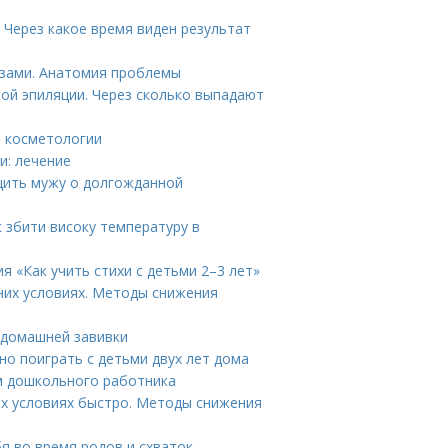
 Через какое время виден результат
азами. Анатомия проблемы
ой эпиляции. Через сколько выпадают
в косметологии
и: лечение
щить мужу о долгожданной
к збити високу температуру в
я «Как учить стихи с детьми 2–3 лет»
них условиях. Методы снижения
 домашней завивки
жно поиграть с детьми двух лет дома
ем дошкольного работника
их условиях быстро. Методы снижения
бя во время родов и схваток