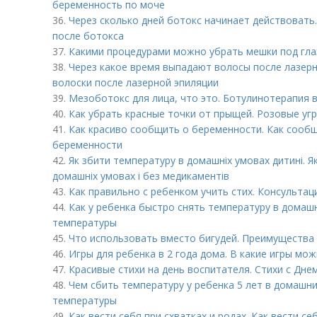
беременность по моче
36.
Через сколько дней ботокс начинает действовать.
после ботокса
37.
Какими процедурами можно убрать мешки под гл
38.
Через какое время выпадают волосы после лазерн
волоски после лазерной эпиляции
39.
Мезоботокс для лица, что это. Ботулинотерапия 
40.
Как убрать красные точки от прыщей. Розовые угр
41.
Как красиво сообщить о беременности. Как сооб
беременности
42.
Як збити температуру в домашніх умовах дитині. Я
домашніх умовах і без медикаментів
43.
Как правильно с ребенком учить стих. Консультаци
44.
Как у ребенка быстро снять температуру в домаш
температуры
45.
Что использовать вместо бигудей. Преимущества
46.
Игры для ребенка в 2 года дома. В какие игры мо
47.
Красивые стихи на день воспитателя. Стихи с Дн
48.
Чем сбить температуру у ребенка 5 лет в домашн
температуры
49.
Как вести себя при схватках и родах. Как вести се