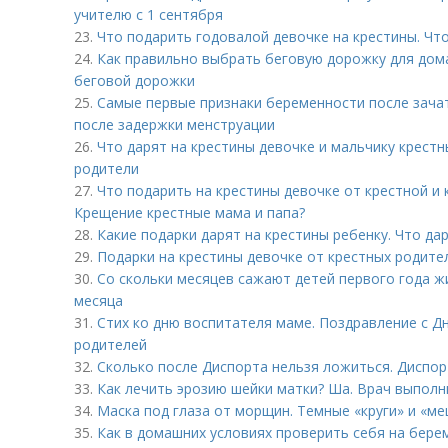
учителю с 1 сентября
23.
Что подарить годовалой девочке на крестины. Чт
24.
Как правильно выбрать беговую дорожку для дома
беговой дорожки
25.
Самые первые признаки беременности после зача
после задержки менструации
26.
Что дарят на крестины девочке и мальчику крестн
родители
27.
Что подарить на крестины девочке от крестной и 
Крещение крестные мама и папа?
28.
Какие подарки дарят на крестины ребенку. Что да
29.
Подарки на крестины девочке от крестных родите
30.
Со скольки месяцев сажают детей первого года жи
месяца
31.
Стих ко дню воспитателя маме. Поздравление с Д
родителей
32.
Сколько после Диспорта нельзя ложиться. Диспор
33.
Как лечить эрозию шейки матки? Ша. Врач выпол
34.
Маска под глаза от морщин. Темные «круги» и «ме
35.
Как в домашних условиях проверить себя на бере