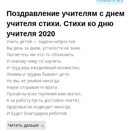
Показать все
Поздравление учителям с днем
Поздравления с
Стихи на новый год
новым годом
учителя стихи. Стихи ко дню
учителя 2020
Учить детей — задача непростая.
Учителя с началом
Учебный год
Вы день за днем, усталости не зная,
Пытаетесь им что-то объяснить
И новому чему-то научить.
И труд ваш ежедневный незаметен,
Ленивы и трудны бывают дети.
Учитель с днем
Года в прозе
Но вы, не унывая никогда,
учителя
Науки открываете врата.
Пускай на всех терпения вам хватит,
А за работу пусть достойно платят,
Здоровье не подводит никогда,
Поздравления с днем
Учитель с днем
И будет благодарна ребятня!
учителя
рождения
Читать дальше →