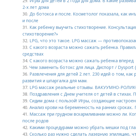
29.
Игры для детей в 2 года для дома. В какие разви
2-х лет дома
30.
До ботокса и после. Косметолог показала, как ин
и после
31.
Как ребенку выучить стихотворение. Консультаци
стихотворение?»
32.
LPG, что это такое. LPG массаж — противопоказа
33.
С какого возраста можно сажать ребенка. Правил
средствах
34.
С какого возраста можно сажать ребенка вперед
35.
Чем заменить ботокс для лица. Диспорт / Dysport (
36.
Развлечения для детей 2 лет. 230 идей о том, как 
развития и шпаргалка для мам.
37.
LPG массаж реальные отзывы. ВАКУУМНО-РОЛИ
38.
Поздравления с Днем учителя от детей в стихах. 
39.
Сидим дома с пользой! Игры, создающие настроен
40.
Анализ крови на беременность на ранних сроках..
41.
Массаж при грудном вскармливании можно ли. Ко
после родов
42.
Какими процедурами можно убрать мешки под гл
43.
Сколько раз нужно сделать лазерную эпиляцию, ч