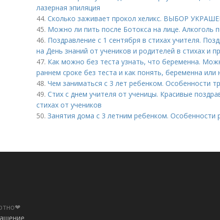
лазерная эпиляция
44.
Сколько заживает прокол хеликс. ВЫБОР УКРАШЕН
45.
Можно ли пить после Ботокса на лице. Алкоголь 
46.
Поздравление с 1 сентября в стихах учителя. Поз
на День знаний от учеников и родителей в стихах и п
47.
Как можно без теста узнать, что беременна. Мож
раннем сроке без теста и как понять, беременна или 
48.
Чем заниматься с 3 лет ребенком. Особенности т
49.
Стих с днем учителя от ученицы. Красивые поздра
стихах от учеников
50.
Занятия дома с 3 летним ребенком. Особенности р
ортно❤
лашение