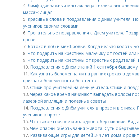
4.
Лимфодренажный массаж лица техника выполнения
массаж лица?
5.
Красивые слова и поздравления с Днем учителя. По
учеников своими словами
6.
Трогательные поздравления с Днем учителя. Поздр
прозе
7.
Ботокс в лоб и межбровье. Когда нельзя колоть Б
8.
Что подарить на крестины мальчику от гостей или 
9.
Что подарить на крестины от крестных родителей.
10.
Поздравления с Днем знаний 1 сентября бывшему
11.
Как узнать беременна ли на ранних сроках в дом
признаки беременности без теста
12.
Стихи про учителей на день учителя. Стихи и поз
13.
Через какое время начинают выпадать волосы пос
лазерной эпиляции и полезные советы
14.
Поздравления с Днём учителя в прозе и в стихах.
учеников в прозе
15.
Что такое горячее и холодное обертывание. Виды
16.
Чем опасны обертывания живота. Суть обертыван
17.
Развивающие игры для детей 3-4 лет дома с роди