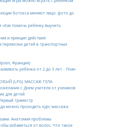
вающие игры можно играть с ребенком
ъекции ботокса меняют лицо: фото до
я «Как помочь ребёнку выучить
ния и принцип действия
а перевозки детей в транспортных
Ipsen, Франция)
развивать ребенка от 2 до 3 лет - План
КОВЫЙ (LPG) МАССАЖ ТЕЛА
Пожелания с Днем учителя от учеников
ие для детей
 Первый триместр
гда можно проходить курс массажа
азами. Анатомия проблемы
тобы избавиться от волос. Что такое