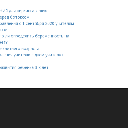
ИЯ для пирсинга хеликс
перед ботоксом
дравления с 1 сентября 2020 учителям
розе
но ли определить беременность на
нет?
рёхлетнего возраста
вления учителю с днем учителя в
азвития ребенка 3-х лет