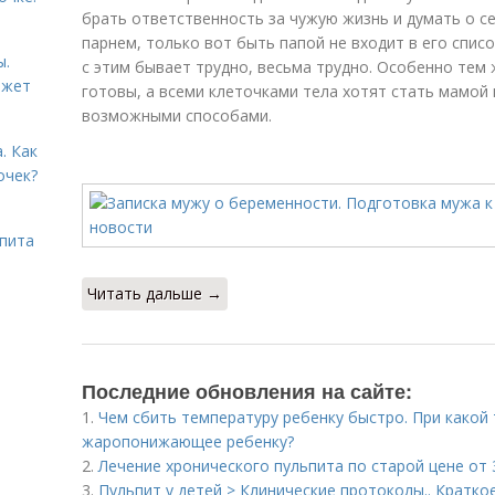
брать ответственность за чужую жизнь и думать о с
парнем, только вот быть папой не входит в его спис
ы.
с этим бывает трудно, весьма трудно. Особенно тем
ожет
готовы, а всеми клеточками тела хотят стать мамой
возможными способами.
. Как
очек?
ьпита
Читать дальше →
Последние обновления на сайте:
1.
Чем сбить температуру ребенку быстро. При какой
жаропонижающее ребенку?
2.
Лечение хронического пульпита по старой цене от 3
3.
Пульпит у детей > Клинические протоколы.. Кратко