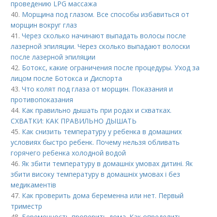
проведению LPG массажа
40.
Морщина под глазом. Все способы избавиться от
морщин вокруг глаз
41.
Через сколько начинают выпадать волосы после
лазерной эпиляции. Через сколько выпадают волоски
после лазерной эпиляции
42.
Ботокс, какие ограничения после процедуры. Уход за
лицом после Ботокса и Диспорта
43.
Что колят под глаза от морщин. Показания и
противопоказания
44.
Как правильно дышать при родах и схватках.
СХВАТКИ: КАК ПРАВИЛЬНО ДЫШАТЬ
45.
Как снизить температуру у ребенка в домашних
условиях быстро ребенк. Почему нельзя обливать
горячего ребенка холодной водой
46.
Як збити температуру в домашніх умовах дитині. Як
збити високу температуру в домашніх умовах і без
медикаментів
47.
Как проверить дома беременна или нет. Первый
триместр
48.
Беременность проверить дома. Как определить