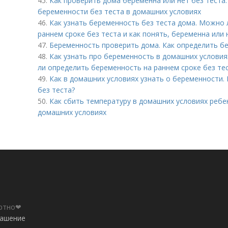
45.
Как проверить дома беременна или нет без теста
беременности без теста в домашних условиях
46.
Как узнать беременность без теста дома. Можно 
раннем сроке без теста и как понять, беременна или 
47.
Беременность проверить дома. Как определить б
48.
Как узнать про беременность в домашних условия
ли определить беременность на раннем сроке без тес
49.
Как в домашних условиях узнать о беременности.
без теста?
50.
Как сбить температуру в домашних условиях ребе
домашних условиях
ортно❤
лашение