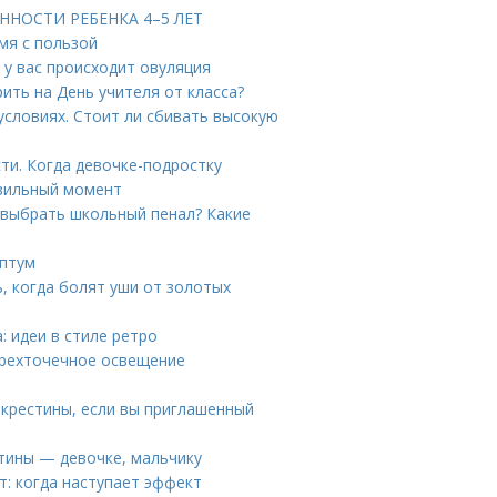
ЕННОСТИ РЕБЕНКА 4–5 ЛЕТ
мя с пользой
 у вас происходит овуляция
рить на День учителя от класса?
условиях. Стоит ли сбивать высокую
ти. Когда девочке-подростку
вильный момент
 выбрать школьный пенал? Какие
ептум
ь, когда болят уши от золотых
: идеи в стиле ретро
 трехточечное освещение
 крестины, если вы приглашенный
стины — девочке, мальчику
т: когда наступает эффект