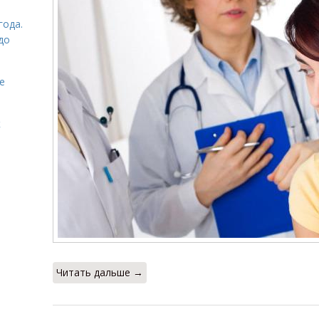
года.
до
е
к
Читать дальше →