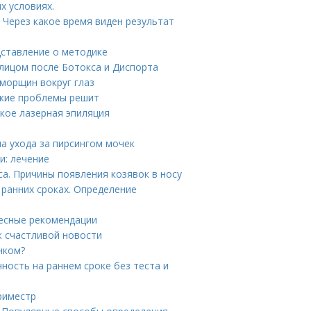
х условиях.
 Через какое время виден результат
дставление о методике
 лицом после Ботокса и Диспорта
морщин вокруг глаз
акие проблемы решит
акое лазерная эпиляция
а ухода за пирсингом мочек
и: лечение
са. Причины появления козявок в носу
ранних сроках. Определение
ресные рекомендации
к счастливой новости
енком?
ность на раннем сроке без теста и
риместр