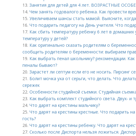
13.
Занятия для детей для 4 лет. ВОЗРАСТНЫЕ ОСОБ
14.
Чем занять годовалого ребенка. Как провести вре
15.
Увеличиваем шансы стать мамой. Выясните, когда
16.
Что подарить педагогу на День учителя. Что пода
17.
Как сбить температуру ребенку 6 лет в домашних 
температуру у детей?
18.
Как оригинально сказать родителям о беременнос
сообщить родителям о беременности: выбираем пра
19.
Как выбрать пенал школьнику? рекомендации. Как
пеналы бывают?
20.
Зарастет ли септум если его не носить. Пирсинг с
21.
Болит мочка уха от серьги, что делать. Что делат
сережек
22.
Особенности студийной съемки. Студийная съемка
23.
Как выбрать комплект студийного света. Двух- и
24.
Что дарят на крестины мальчику?
25.
Что дарят на крестины крестные. Что подарить на
гость?
26.
Что дарят на крестины ребенку. Что дарят на кре
27.
Сколько после Диспорта нельзя ложиться. Диспор