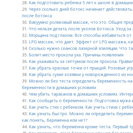
28.
Как подготовить ребенка 5 лет к школе в домашни
29.
Через сколько дней ботокс начинает действовать.
после ботокса
30.
Вакуумно роликовый массаж, что это. Общее пре
31.
Что нельзя делать после уколов Ботокса. Уход за
32.
Морщина под глазом. Все способы избавиться от 
33.
LPG массаж, что дает. Эффект от LPG массажа, к
34.
Сколько нужно сеансов лазерной эпиляции. Что т
35.
Болит место прокола уха. Причины появления
36.
Как ухаживать за септумом после прокола. Правил
37.
Как убрать красные точки от прыщей. Розовые угр
38.
Как убрать сухие козявки у новорожденного из но
39.
Можно ли без теста определить беременность на 
беременности в домашних условиях
40.
Чем убить тараканов в домашних условиях. Инте
41.
Как сообщить о беременности. Подготовка мужа 
42.
Как учить стих с ребенком. Как учить стихи с реб
43.
Как узнать быстро. Можно ли определить беремен
как понять, беременна или нет?
44.
Как узнать, что беременна кроме теста. Первый т