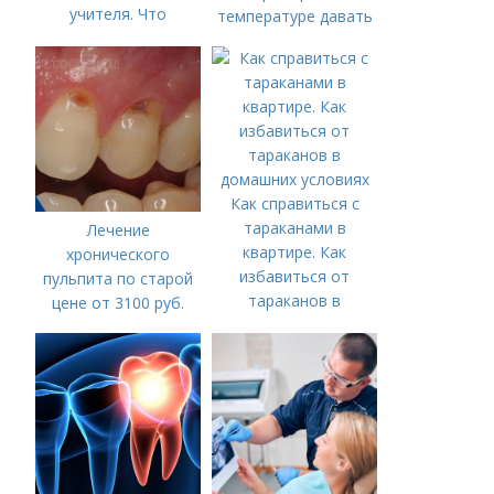
учителя. Что
температуре давать
подарить на день
жаропонижающее
учителя учителю
ребенку?
начальных классов,
классному
руководителю:
советы. Что не стоит
дарить вовсе
Как справиться с
тараканами в
Лечение
квартире. Как
хронического
избавиться от
пульпита по старой
тараканов в
цене от 3100 руб.
домашних условиях
Лечение кариеса:
цена