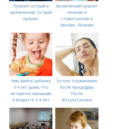
Пульпит острый и
Хронический пульпит
хронический. Острый
лечение в
пульпит
стоматологии в
Москве. Лечение
пульпита в Москве и
Московской области
Чем занять ребенка
Ботокс ограничения
3-4 лет дома. Что
после процедуры.
интересно малышам
После
в возрасте 3-4 лет
Ботулотоксина
необходимо