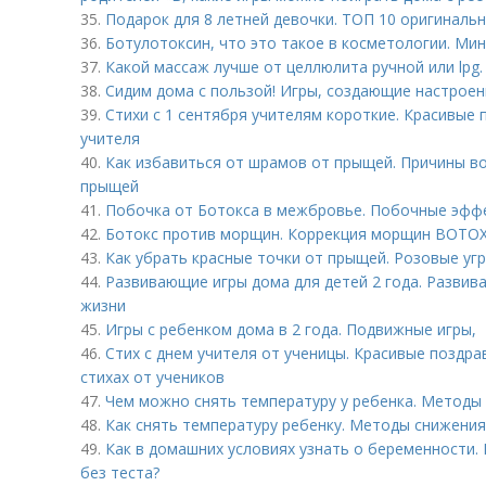
35.
Подарок для 8 летней девочки. ТОП 10 оригиналь
36.
Ботулотоксин, что это такое в косметологии. Ми
37.
Какой массаж лучше от целлюлита ручной или lpg
38.
Сидим дома с пользой! Игры, создающие настроен
39.
Стихи с 1 сентября учителям короткие. Красивые 
учителя
40.
Как избавиться от шрамов от прыщей. Причины в
прыщей
41.
Побочка от Ботокса в межбровье. Побочные эфф
42.
Ботокс против морщин. Коррекция морщин BOTOX 
43.
Как убрать красные точки от прыщей. Розовые угр
44.
Развивающие игры дома для детей 2 года. Развив
жизни
45.
Игры с ребенком дома в 2 года. Подвижные игры,
46.
Стих с днем учителя от ученицы. Красивые поздра
стихах от учеников
47.
Чем можно снять температуру у ребенка. Методы
48.
Как снять температуру ребенку. Методы снижени
49.
Как в домашних условиях узнать о беременности.
без теста?