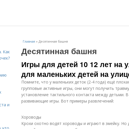
Главная
»
Десятинная башня
Десятинная башня
. Как
очек?
Игры для детей 10 12 лет на 
для маленьких детей на улиц
нию
Помните, что у маленьких деток (2-4 года) ещё плоха
групповые активные игры, они могут получить травм
х
установление тактильного контакта между детьми. В 
развивающие игры. Вот примеры развлечений:
ста и
Хороводы
Крохи охотно водят хороводы и играют в змейку. Но 
о что