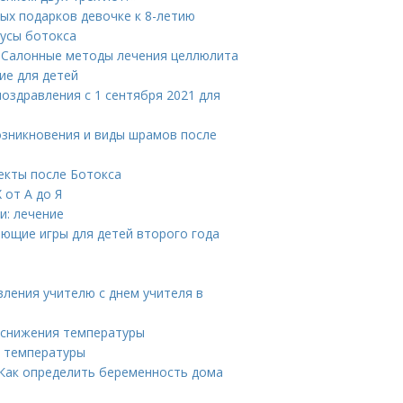
ных подарков девочке к 8-летию
нусы ботокса
. Салонные методы лечения целлюлита
ие для детей
поздравления с 1 сентября 2021 для
озникновения и виды шрамов после
екты после Ботокса
от А до Я
и: лечение
ающие игры для детей второго года
вления учителю с днем учителя в
 снижения температуры
я температуры
 Как определить беременность дома