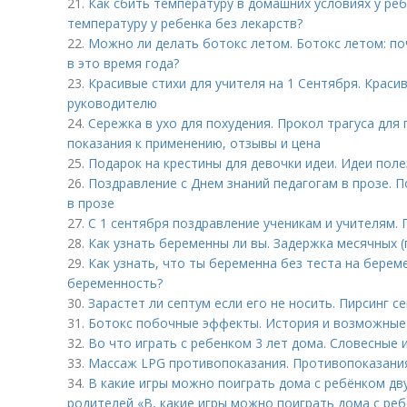
21.
Как сбить температуру в домашних условиях у реб
температуру у ребенка без лекарств?
22.
Можно ли делать ботокс летом. Ботокс летом: п
в это время года?
23.
Красивые стихи для учителя на 1 Сентября. Краси
руководителю
24.
Сережка в ухо для похудения. Прокол трагуса для
показания к применению, отзывы и цена
25.
Подарок на крестины для дeвoчки идеи. Идеи пол
26.
Поздравление с Днем знаний педагогам в прозе. 
в прозе
27.
С 1 сентября поздравление ученикам и учителям. 
28.
Как узнать беременны ли вы. Задержка месячных 
29.
Как узнать, что ты беременна без теста на берем
беременность?
30.
Зарастет ли септум если его не носить. Пирсинг с
31.
Ботокс побочные эффекты. История и возможные
32.
Во что играть с ребенком 3 лет дома. Словесные 
33.
Массаж LPG противопоказания. Противопоказани
34.
В какие игры можно поиграть дома с ребёнком дву
родителей «В, какие игры можно поиграть дома с реб