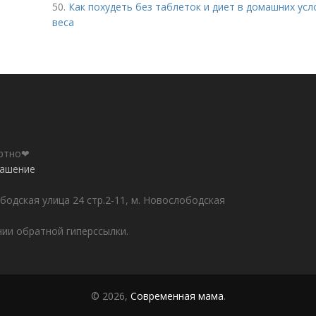
50.
Как похудеть без таблеток и диет в домашних ус
веса
ортно❤
лашение
бодская улица 24 стр.2-11, м. Новослободская
ии обратной гиперссылки.
© 2026,
Современная мама
.