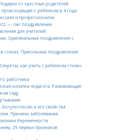
 Подарки от крестных родителей
, происходящие с ребёнком в 4 года
фессиях и профессионалах
2022 — смс поздравления
авления для учителей
хах. Оригинальные поздравления с
в стихах. Прикольные поздравления
Секреты, как учить с ребенком стихи»
ого работника
еская копилка педагога: Развивающие
ском саду
ертывание
. Ботулотоксин и его свойства
езни. Причины заболевания
признаки беременности
чнем, 29 первых признаков