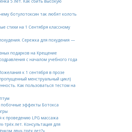
енка 5 лет. Как сбить высокую
очему ботулотоксин так любят колоть
вые стихи на 1 Сентября классному
 похудения. Сережка для похудения —
езных подарков на Крещение
Поздравления с началом учебного года
Пожелания к 1 сентября в прозе
(пропущенный менструальный цикл)
енность. Как пользоваться тестом на
ептум
 побочные эффекты Ботокса
игры
я к проведению LPG массажа
х-трёх лет. Консультация для
ёнком двух-трёх лет?»