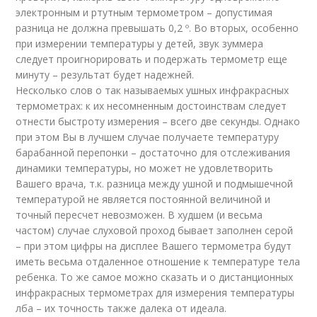
электронным и ртутным термометром – допустимая
разница не должна превышать 0,2 º. Во вторых, особенно
при измерении температуры у детей, звук зуммера
следует проигнорировать и подержать термометр еще
минуту – результат будет надежней.
Несколько слов о так называемых ушных инфракрасных
термометрах: к их несомненным достоинствам следует
отнести быстроту измерения – всего две секунды. Однако
при этом Вы в лучшем случае получаете температуру
барабанной перепонки – достаточно для отслеживания
динамики температуры, но может не удовлетворить
Вашего врача, т.к. разница между ушной и подмышечной
температурой не является постоянной величиной и
точный пересчет невозможен. В худшем (и весьма
частом) случае слуховой проход бывает заполнен серой
– при этом цифры на дисплее Вашего термометра будут
иметь весьма отдаленное отношение к температуре тела
ребенка. То же самое можно сказать и о дистанционных
инфракрасных термометрах для измерения температуры
лба – их точность также далека от идеала.