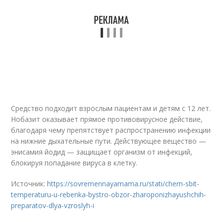
Средство подходит взрослым пациентам и детям с 12 лет.
Нобазит оказывает прямое противовирусное действие,
благодаря чему препятствует распространению инфекции
на нижние дыхательные пути. Действующее вещество —
энисамия йодид — защищает организм от инфекций,
блокируя попадание вируса в клетку.
Источник:
https://sovremennayamama.ru/stati/chem-sbit-
temperaturu-u-rebenka-bystro-obzor-zharoponizhayushchih-
preparatov-dlya-vzroslyh-i