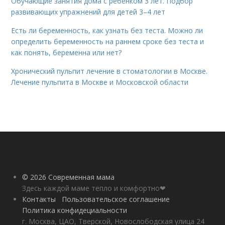
Обучающие занятия дома с ребенком 3 лет. Подбор
развивающих упражнений для детей 3–4 лет
Есть ли беременность, как узнать без теста. Можно ли
определить беременность на раннем сроке без теста и
как понять, беременна или нет?
Хронический пульпит лечение в стоматологии в Москве.
Лечение пульпита в Москве и Московской области
© 2026 Современная мама
Здесь каждой маме тепло и комфортно❤
Контакты
Пользовательское соглашение
Политика конфидециальности
г. Москва, ЦАО, Тверской, Новослободская улица 24