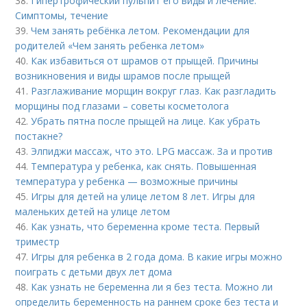
38.
Гипертрофический пульпит его виды и лечение.
Cимптомы, течение
39.
Чем занять ребёнка летом. Рекомендации для
родителей «Чем занять ребенка летом»
40.
Как избавиться от шрамов от прыщей. Причины
возникновения и виды шрамов после прыщей
41.
Разглаживание морщин вокруг глаз. Как разгладить
морщины под глазами – советы косметолога
42.
Убрать пятна после прыщей на лице. Как убрать
постакне?
43.
Элпиджи массаж, что это. LPG массаж. За и против
44.
Температура у ребенка, как снять. Повышенная
температура у ребенка — возможные причины
45.
Игры для детей на улице летом 8 лет. Игры для
маленьких детей на улице летом
46.
Как узнать, что беременна кроме теста. Первый
триместр
47.
Игры для ребенка в 2 года дома. В какие игры можно
поиграть с детьми двух лет дома
48.
Как узнать не беременна ли я без теста. Можно ли
определить беременность на раннем сроке без теста и