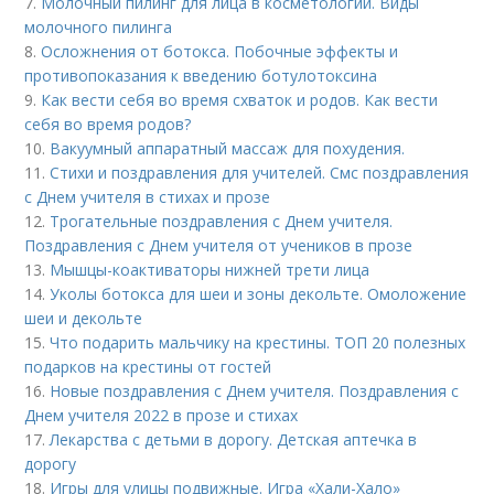
7.
Молочный пилинг для лица в косметологии. Виды
молочного пилинга
8.
Осложнения от ботокса. Побочные эффекты и
противопоказания к введению ботулотоксина
9.
Как вести себя во время схваток и родов. Как вести
себя во время родов?
10.
Вакуумный аппаратный массаж для похудения.
11.
Стихи и поздравления для учителей. Смс поздравления
с Днем учителя в стихах и прозе
12.
Трогательные поздравления с Днем учителя.
Поздравления с Днем учителя от учеников в прозе
13.
Мышцы-коактиваторы нижней трети лица
14.
Уколы ботокса для шеи и зоны декольте. Омоложение
шеи и декольте
15.
Что подарить мальчику на крестины. ТОП 20 полезных
подарков на крестины от гостей
16.
Новые поздравления с Днем учителя. Поздравления с
Днем учителя 2022 в прозе и стихах
17.
Лекарства с детьми в дорогу. Детская аптечка в
дорогу
18.
Игры для улицы подвижные. Игра «Хали-Хало»