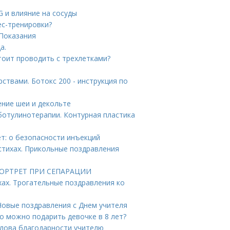
G и влияние на сосуды
ес-тренировки?
 Показания
а.
стоит проводить с трехлетками?
рствами. Ботокс 200 - инструкция по
ение шеи и декольте
отулинотерапии. Контурная пластика
т: о безопасности инъекций
стихах. Прикольные поздравления
 ПОРТРЕТ ПРИ СЕПАРАЦИИ
хах. Трогательные поздравления ко
 Новые поздравления с Днем учителя
то можно подарить девочке в 8 лет?
Слова благодарности учителю