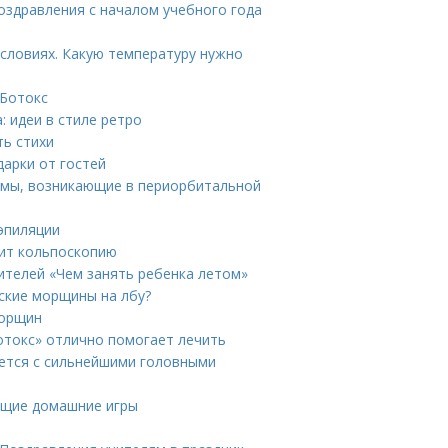
Поздравления с началом учебного года
условиях. Какую температуру нужно
 Ботокс
: идеи в стиле ретро
ть стихи
дарки от гостей
лемы, возникающие в периорбитальной
 эпиляции
нит кольпоскопию
ителей «Чем занять ребенка летом»
ские морщины на лбу?
морщин
Ботокс» отлично помогает лечить
яется с сильнейшими головными
ающие домашние игры