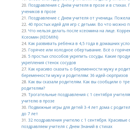
20.
Поздравления с Днём учителя в прозе и в стихах.
учеников в прозе
21.
Поздравление с Днем учителя от ученицы. Пожела
22.
40 простых идей для игр с детьми. Во что можно 
23.
Что нельзя делать после ксеомина на лице. Корр
Ксеомин (XEOMIN)
24.
Как развивать ребёнка в 4,5 года в домашних усл
25.
Горячее или холодное обертывание. Всё о горяч
26.
5 простых способов укрепить сосуды. Какие прод
укрепления стенок сосудов
27.
Как красиво сказать о беременности мужу и роди
беременности мужу и родителям: 36 идей-сюрпризов
28.
Как вы сказали родителям. Как вы сообщили о треть
родителям?
29.
Трогательные поздравления с 1 сентября учителя
учителю в прозе
30.
Подвижные игры для детей 3-4 лет дома с родите
до 7 лет
31.
32 поздравления учителю с 1 сентября. Красивые 
поздравляем учителя с Днем Знаний в стихах