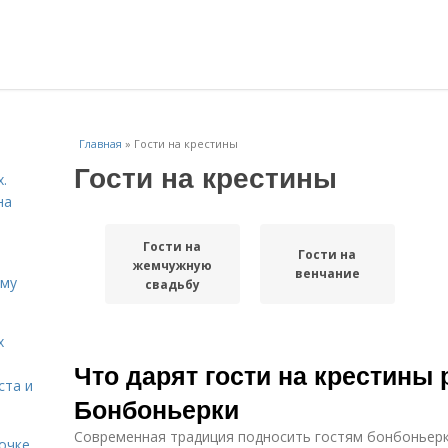
Главная
»
Гости на крестины
Гости на крестины
.
на
Гости на
Гости на
жемчужную
венчание
ему
свадьбу
х
Что дарят гости на крестины 
ста и
Бонбоньерки
Современная традиция подносить гостям бонбоньерки
очке.