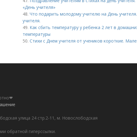
47.
Поздравление учителям в стихах на день учителя.
«День учителя»
48.
Что подарить молодому учителю на День учителя.
учителя.
49.
Как сбить температуру у ребенка 2 лет в домашн
температуры
50.
Стихи с Днем учителя от учеников короткие. Мале
ортно❤
лашение
бодская улица 24 стр.2-11, м. Новослободская
ии обратной гиперссылки.