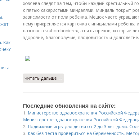
хозяева следят за тем, чтобы каждый крестильный г
с пятью сахаристыми миндалями. Миндаль покрыт роз
зависимости от пола ребенка. Мешок часто украшают
ы.
нему прикрепляется карточка с инициалами ребенка и
ожет
называется «bomboniere», а пять орехов, которые ле
здоровье, благополучие, плодовитость и долголетие.
. Как
очек?
ьпита
Читать дальше →
Последние обновления на сайте:
1.
Министерство здравоохранения Российской Федер
Министерстве здравоохранения Российской Федерац
2.
Подвижные игры для детей от 2 до 3 лет дома. Сол
3.
Как без теста провериться на беременность. Мет