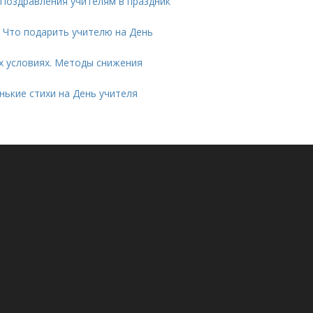
 Поздравления учителям в праздник
 Что подарить учителю на День
их условиях. Методы снижения
нькие стихи на День учителя