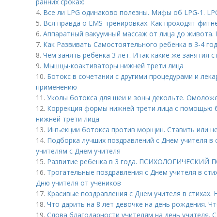
ранних сроках:
4.
Все ли LPG одинаково полезны. Мифы об LPG-1. LP
5.
Вся правда о EMS-тренировках. Как проходят фитн
6.
Аппаратный вакуумный массаж от лица до живота.
7.
Как Развивать Самостоятельного ребенка в 3-4 год
8.
Чем занять ребенка 3 лет. Итак какие же занятия 
9.
Мышцы-коактиваторы нижней трети лица
10.
Ботокс в сочетании с другими процедурами и лека
применению
11.
Уколы ботокса для шеи и зоны декольте. Омолож
12.
Коррекция формы нижней трети лица с помощью б
нижней трети лица
13.
Инъекции ботокса против морщин. Ставить или не
14.
Подборка лучших поздравлений с Днем учителя в 
учителям с Днем учителя
15.
Развитие ребенка в 3 года. ПСИХОЛОГИЧЕСКИЙ
16.
Трогательные поздравления с Днем учителя в сти
Дню учителя от учеников
17.
Красивые поздравления с Днем учителя в стихах.
18.
Что дарить на 8 лет девочке на день рождения. Ч
19.
Слова благодарности учителям на день учителя. 