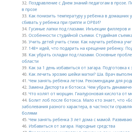
32.
Поздравление с Днем знаний педагогам в прозе. 
в прозе
33.
Как понизить температуру у ребенка в домашних 
сбивать у ребенка при гриппе и ОРВИ?
34.
Гусиные лапки под глазами. Инъекции филлеров и
35.
Особенности студийной съемки. Студийная съемка
36.
Учить детей учить стихи. Как научить ребёнка учи
37.
148+ идей, что подарить на крещение ребенку. По
38.
Как убрать складки под глазами. Основные проб
области
39.
Как за 1 день избавиться от загара. Подготовка к
40.
Как лечить эрозию шейки матки? Ша. Врач выпол
41.
Чем занять ребёнка летом. Рекомендации для род
42.
Замена Диспорта и ботокса. Чем убрать динамиче
43.
Что колят от морщин. Гиалуроновая кислота от 
44.
Болит лоб после ботокса. Мало кто знает, что «
заболевания разного характера, в частности справл
болями
45.
Чем занять ребенка 3 лет дома с мамой. Развив
46.
Избавиться от загара. Народные средства