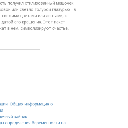
ость получил стилизованный мешочек
овой или светло-голубой глазурью - в
 свежими цветами или лентами, к
 датой его крещения. Этот пакет
жат в нем, символизируют счастье,
ации. Общая информация о
ии
нечный зайчик
оды определения беременности на