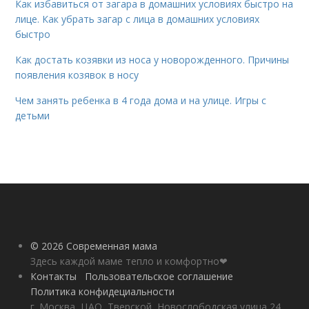
Как избавиться от загара в домашних условиях быстро на
лице. Как убрать загар с лица в домашних условиях
быстро
Как достать козявки из носа у новорожденного. Причины
появления козявок в носу
Чем занять ребенка в 4 года дома и на улице. Игры с
детьми
© 2026 Современная мама
Здесь каждой маме тепло и комфортно❤
Контакты
Пользовательское соглашение
Политика конфидециальности
г. Москва, ЦАО, Тверской, Новослободская улица 24