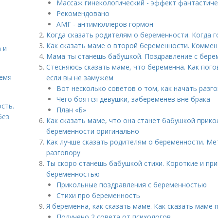
Массаж гинекологический - эффект фантастиче
Рекомендовано
АМГ - антимюллеров гормон
Когда сказать родителям о беременности. Когда 
Как сказать маме о второй беременности. Комме
 и
Мама ты станешь бабушкой. Поздравление с берем
Стесняюсь сказать маме, что беременна. Как пог
ремя
если вы не замужем
Вот несколько советов о том, как начать разг
Чего боятся девушки, забеременев вне брака
сть.
План «Б»
без
Как сказать маме, что она станет бабушкой прико
беременности оригинально
Как лучше сказать родителям о беременности. Мет
разговору
Ты скоро станешь бабушкой стихи. Короткие и пр
беременностью
Прикольные поздравления с беременностью
Стихи про беременность
Я беременна, как сказать маме. Как сказать маме
Получено 2 совета от психологов