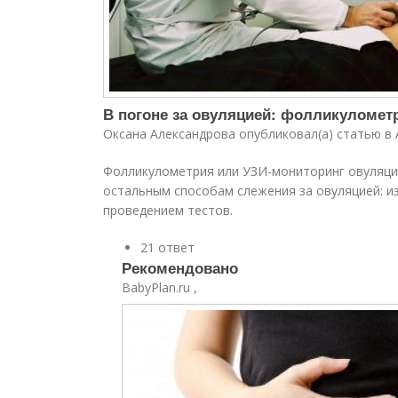
В погоне за овуляцией: фолликуломет
Оксана Александрова опубликовал(а) статью в 
Фолликулометрия или УЗИ-мониторинг овуляци
остальным способам слежения за овуляцией: и
проведением тестов.
21 ответ
Рекомендовано
BabyPlan.ru ,