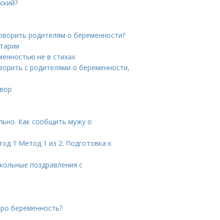
ский?
говорить родителям о беременности?
нтарии
енностью не в стихах
оворить с родителями о беременности,
овор
льно. Как сообщить мужу о
од 1 Метод 1 из 2: Подготовка к
икольные поздравления с
 про беременность?