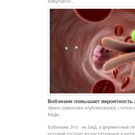
BabyPlan.ru ,
Вобэнзим повышает вероятность 
Ирина Широкова опубликовал(а) статью 
БАДы ,
Вобэнзим. Это - не БАД, а ферментный л
который состоит из растительных и нату