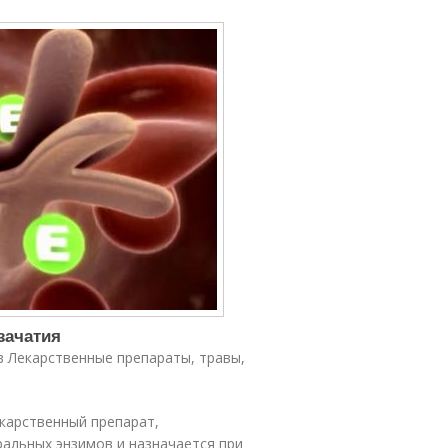
зачатия
в Лекарственные препараты, травы,
екарственный препарат,
ральных энзимов и назначается при