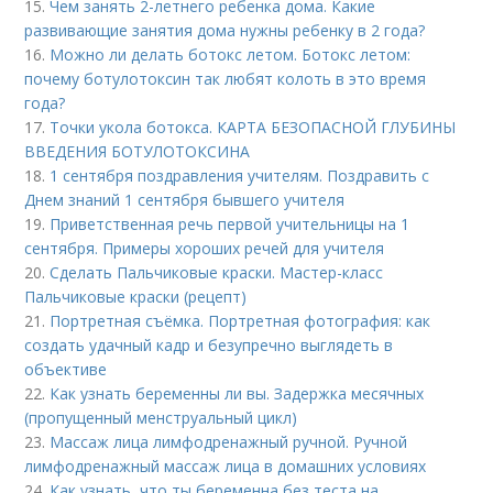
15.
Чем занять 2-летнего ребенка дома. Какие
развивающие занятия дома нужны ребенку в 2 года?
16.
Можно ли делать ботокс летом. Ботокс летом:
почему ботулотоксин так любят колоть в это время
года?
17.
Точки укола ботокса. КАРТА БЕЗОПАСНОЙ ГЛУБИНЫ
ВВЕДЕНИЯ БОТУЛОТОКСИНА
18.
1 сентября поздравления учителям. Поздравить с
Днем знаний 1 сентября бывшего учителя
19.
Приветственная речь первой учительницы на 1
сентября. Примеры хороших речей для учителя
20.
Сделать Пальчиковые краски. Мастер-класс
Пальчиковые краски (рецепт)
21.
Портретная съёмка. Портретная фотография: как
создать удачный кадр и безупречно выглядеть в
объективе
22.
Как узнать беременны ли вы. Задержка месячных
(пропущенный менструальный цикл)
23.
Массаж лица лимфодренажный ручной. Ручной
лимфодренажный массаж лица в домашних условиях
24.
Как узнать, что ты беременна без теста на