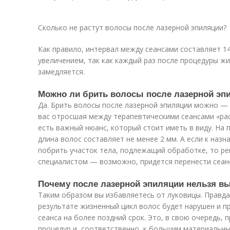
Сколько не растут волосы после лазерной эпиляции?
Как правило, интервал между сеансами составляет 
увеличением, так как каждый раз после процедуры ж
замедляется.
Можно ли брить волосы после лазерной эп
Да. Брить волосы после лазерной эпиляции можно — 
вас отросшая между терапевтическими сеансами «рас
есть важный нюанс, который стоит иметь в виду. На 
длина волос составляет не менее 2 мм. А если к наз
побрить участок тела, подлежащий обработке, то ре
специалистом — возможно, придется перенести сеан
Почему после лазерной эпиляции нельзя 
Таким образом вы избавляетесь от луковицы. Правда, 
результате жизненный цикл волос будет нарушен и п
сеанса на более поздний срок. Это, в свою очередь, 
процедур и, соответственно, к большим материальны