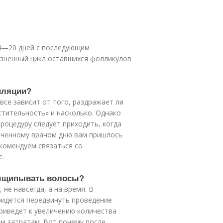
14—20 дней с последующим
изненный цикл оставшихся фолликулов
иляции?
все зависит от того, раздражает ли
тительность» и насколько. Однако
процедуру следует приходить, когда
наченному врачом дню вам пришлось
комендуем связаться со
с.
выщипывать волосы?
не навсегда, а на время. В
ридется передвинуть проведение
приведет к увеличению количества
м затратам. Вот почему после