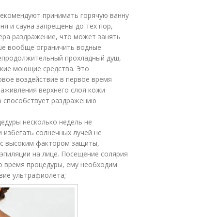
рекомендуют принимать горячую ванну
аня и сауна запрещены до тех пор,
зера раздражение, что может занять
чше вообще ограничить водные
непродолжительный прохладный душ,
акие моющие средства. Это
овое воздействие в первое время
заживления верхнего слоя кожи
ор способствует раздражению
едуры несколько недель не
 избегать солнечных лучей не
 с высоким фактором защиты,
эпиляции на лице. Посещение солярия
во время процедуры, ему необходим
твие ультрафиолета;