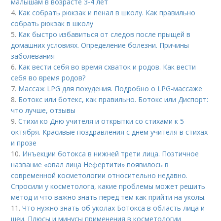
малышам в возрасте 3-4 лет
4.
Как собрать рюкзак и пенал в школу. Как правильно
собрать рюкзак в школу
5.
Как быстро избавиться от следов после прыщей в
домашних условиях. Определение болезни. Причины
заболевания
6.
Как вести себя во время схваток и родов. Как вести
себя во время родов?
7.
Массаж LPG для похудения. Подробно о LPG-массаже
8.
Ботокс или ботекс, как правильно. Ботокс или Диспорт:
что лучше, отзывы
9.
Стихи ко Дню учителя и открытки со стихами к 5
октября. Красивые поздравления с днем учителя в стихах
и прозе
10.
Инъекции ботокса в нижней трети лица. Поэтичное
название «овал лица Нефертити» появилось в
современной косметологии относительно недавно.
Спросили у косметолога, какие проблемы может решить
метод и что важно знать перед тем как прийти на уколы.
11.
Что нужно знать об уколах Ботокса в область лица и
шеи. Плюсы и минусы применения в косметологии