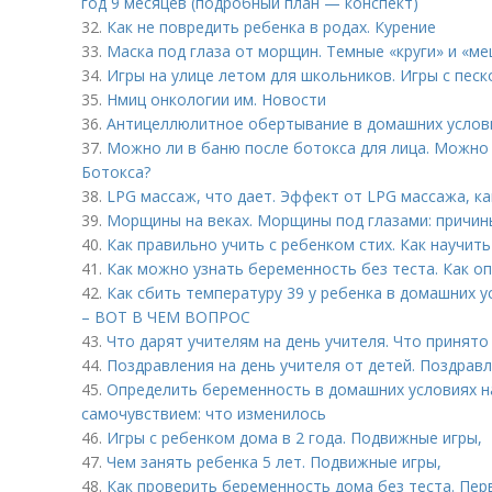
год 9 месяцев (подробный план — конспект)
32.
Как не повредить ребенка в родах. Курение
33.
Маска под глаза от морщин. Темные «круги» и «ме
34.
Игры на улице летом для школьников. Игры с пес
35.
Нмиц онкологии им. Новости
36.
Антицеллюлитное обертывание в домашних услов
37.
Можно ли в баню после ботокса для лица. Можно 
Ботокса?
38.
LPG массаж, что дает. Эффект от LPG массажа, к
39.
Морщины на веках. Морщины под глазами: причин
40.
Как правильно учить с ребенком стих. Как научить
41.
Как можно узнать беременность без теста. Как о
42.
Как сбить температуру 39 у ребенка в домашних
– ВОТ В ЧЕМ ВОПРОС
43.
Что дарят учителям на день учителя. Что принято
44.
Поздравления на день учителя от детей. Поздравл
45.
Определить беременность в домашних условиях на
самочувствием: что изменилось
46.
Игры с ребенком дома в 2 года. Подвижные игры,
47.
Чем занять ребенка 5 лет. Подвижные игры,
48.
Как проверить беременность дома без теста. Пер