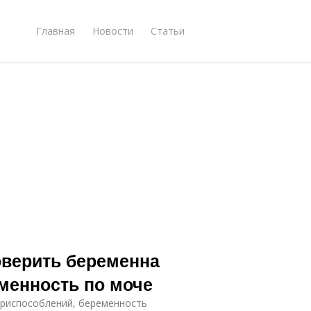
Главная
Новости
Статьи
оверить беременна
еменность по моче
приспособлений, беременность