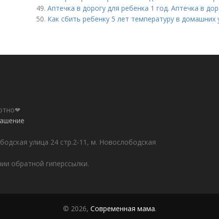
49.
Аптечка в дорогу для ребенка 1 год. Аптечка в до
50.
Как сбить ребенку 5 лет температуру в домашних 
ортно❤
лашение
бодская улица 24 стр.2-11, м. Новослободская
ии обратной гиперссылки.
© 2026,
Современная мама
.