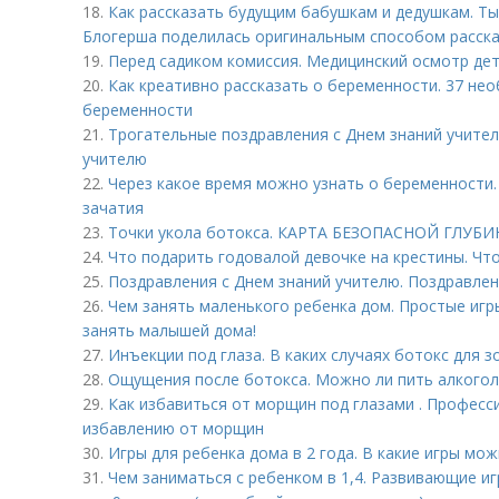
18.
Как рассказать будущим бабушкам и дедушкам. Ты
Блогерша поделилась оригинальным способом расск
19.
Перед садиком комиссия. Медицинский осмотр де
20.
Как креативно рассказать о беременности. 37 н
беременности
21.
Трогательные поздравления с Днем знаний учител
учителю
22.
Через какое время можно узнать о беременности.
зачатия
23.
Точки укола ботокса. КАРТА БЕЗОПАСНОЙ ГЛУ
24.
Что подарить годовалой девочке на крестины. Чт
25.
Поздравления с Днем знаний учителю. Поздравлен
26.
Чем занять маленького ребенка дом. Простые игры 
занять малышей дома!
27.
Инъекции под глаза. В каких случаях ботокс для з
28.
Ощущения после ботокса. Можно ли пить алкогол
29.
Как избавиться от морщин под глазами . Професс
избавлению от морщин
30.
Игры для ребенка дома в 2 года. В какие игры мо
31.
Чем заниматься с ребенком в 1,4. Развивающие иг