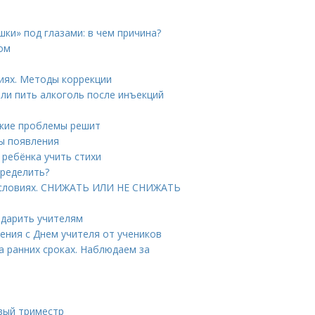
шки» под глазами: в чем причина?
ком
иях. Методы коррекции
ли пить алкоголь после инъекций
акие проблемы решит
ы появления
 ребёнка учить стихи
пределить?
 условиях. СНИЖАТЬ ИЛИ НЕ СНИЖАТЬ
 дарить учителям
ения с Днем учителя от учеников
 ранних сроках. Наблюдаем за
вый триместр